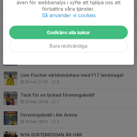
även för webbanalys i syfte att hjälpa oss att
27 maj, 21:54
1
förbättra våra tjänster.
Så använder vi cookies
SBK volontärer till Uggla & Gbg Brinner
21 maj, 23:00
0
Godkänn alla kakor
SBK volontärer till Göteborg Brinner 22/8
17 maj, 09:30
0
Bara nödvändiga
Surte BK kallar till årsmöte
5 maj, 21:03
0
Linn Fischer världsmästare med F17 landslaget
29 mar, 21:42
0
Tack för en lyckad föreningskväll!
20 mar, 05:59
1
Föreningskväll i Ale Arena
10 mar, 08:01
2
NYA SURTEMÖSSAN ÄR HÄR