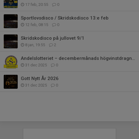
17 feb, 20:55
0
Sportlovsdisco / Skridskodisco 13:e feb
12 feb, 08:15
0
Skridskodisco på jullovet 9/1
8 jan, 19:55
2
Andelslotteriet – decembermånads högvinstdragning! ☀️🎉
31 dec 2025
0
Gott Nytt År 2026
31 dec 2025
0