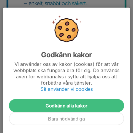
Godkänn kakor
Vi använder oss av kakor (cookies) för att vår
webbplats ska fungera bra för dig. De används
även för webbanalys i syfte att hjälpa oss att
förbättra våra tjänster.
Så använder vi cookies
Det går att betala med kontanter eller med Swish i Surte
Godkänn alla kakor
BKs kiosk inne i Ale Arena.
Surte BKs swishnummer är:
123 527 97 24.
Bara nödvändiga
OBS! Då det kan vara svårt med mobil-täckningen inne i Ale