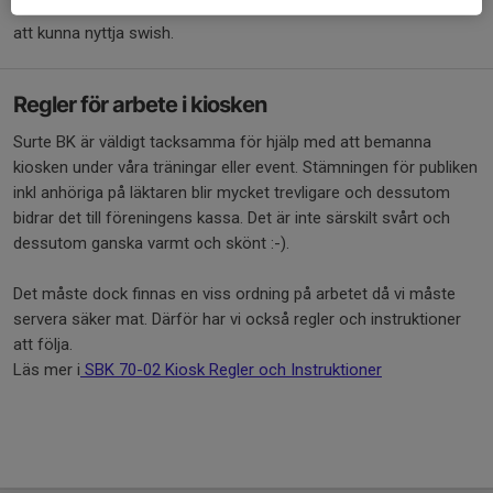
Arena så behöver man ibland ansluta till Ales fria wifi nätverk för
att kunna nyttja swish.
Regler för arbete i kiosken
Surte BK är väldigt tacksamma för hjälp med att bemanna
kiosken under våra träningar eller event. Stämningen för publiken
inkl anhöriga på läktaren blir mycket trevligare och dessutom
bidrar det till föreningens kassa. Det är inte särskilt svårt och
dessutom ganska varmt och skönt :-).
Det måste dock finnas en viss ordning på arbetet då vi måste
servera säker mat. Därför har vi också regler och instruktioner
att följa.
Läs mer i
SBK 70-02 Kiosk Regler och Instruktioner