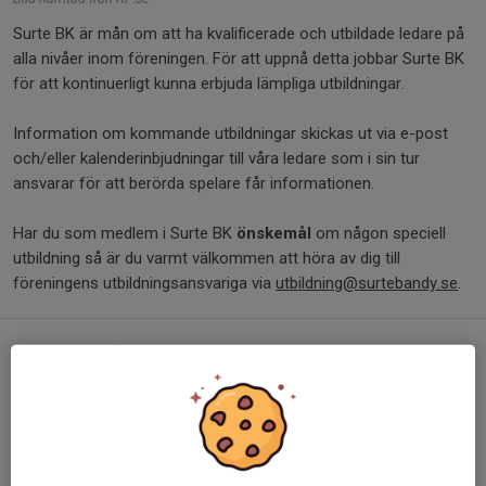
Surte BK är mån om att ha kvalificerade och utbildade ledare på
alla nivåer inom föreningen. För att uppnå detta jobbar Surte BK
för att kontinuerligt kunna erbjuda lämpliga utbildningar.
Information om kommande utbildningar skickas ut via e-post
och/eller kalenderinbjudningar till våra ledare som i sin tur
ansvarar för att berörda spelare får informationen.
Har du som medlem i Surte BK
önskemål
om någon speciell
utbildning så är du varmt välkommen att höra av dig till
föreningens utbildningsansvariga via
utbildning@surtebandy.se
.
Tryggare tillsammans