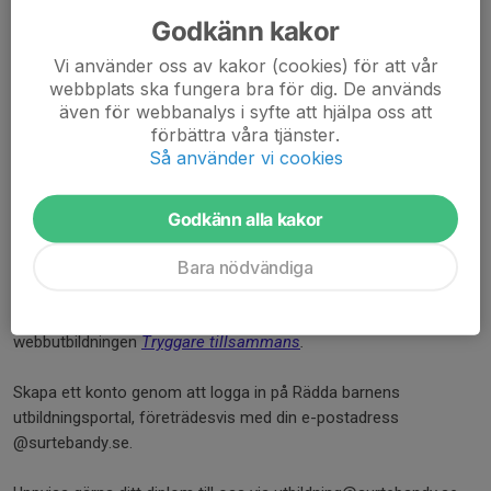
Godkänn kakor
Vi använder oss av kakor (cookies) för att vår
webbplats ska fungera bra för dig. De används
även för webbanalys i syfte att hjälpa oss att
förbättra våra tjänster.
Så använder vi cookies
En webbutbildning framtagen av Rädda Barnen. Utbildningen tar
ca 40 minuter att genomföra och innehåller verktyg för att jobba
Godkänn alla kakor
med att skapa en trygg miljö för barn och ungdomar, öka
Bara nödvändiga
medvetenheten om risker samt hur man jobbar förebyggande.
Alla barn- och ungdomsledare rekommenderas att genomföra
webbutbildningen
Tryggare tillsammans
.
Skapa ett konto genom att logga in på Rädda barnens
utbildningsportal, företrädesvis med din e-postadress
@surtebandy.se.