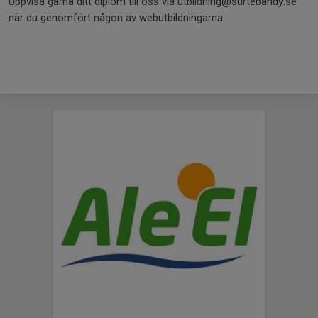
Uppvisa gärna ditt diplom till oss via utbildning@surtebandy.se
när du genomfört någon av webutbildningarna.