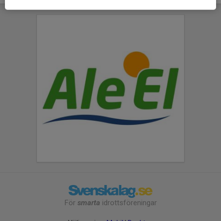
För
smarta
idrottsföreningar