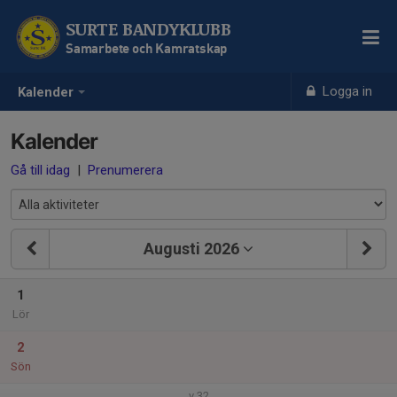
SURTE BANDYKLUBB
Samarbete och Kamratskap
Logga in
Kalender
Kalender
Gå till idag
|
Prenumerera
Augusti 2026
1
Lör
2
Sön
v.32