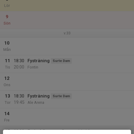
Lör
9
Sön
v.33
10
Mån
11
18:30
Fysträning
Surte Dam
20:00
Tis
Fontin
12
Ons
13
18:30
Fysträning
Surte Dam
19:45
Tor
Ale Arena
14
Fre
15
08:00
End of Summer Games 11-16