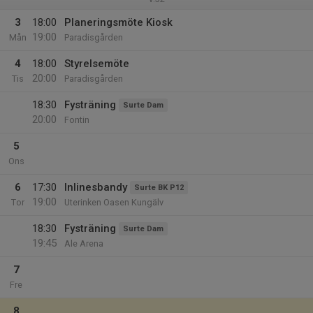
3
18:00
Planeringsmöte Kiosk
19:00
Mån
Paradisgården
4
18:00
Styrelsemöte
20:00
Tis
Paradisgården
18:30
Fysträning
Surte Dam
20:00
Fontin
5
Ons
6
17:30
Inlinesbandy
Surte BK P12
19:00
Tor
Uterinken Oasen Kungälv
18:30
Fysträning
Surte Dam
19:45
Ale Arena
7
Fre
8