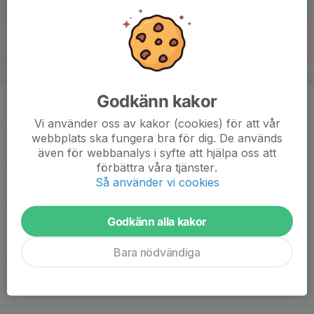
20:00
Lör
Ale Arena
16
Sön
v.34
17
Godkänn kakor
Mån
Vi använder oss av kakor (cookies) för att vår
webbplats ska fungera bra för dig. De används
18
18:30
Fysträning
Surte Dam
även för webbanalys i syfte att hjälpa oss att
20:00
Tis
Fontin
förbättra våra tjänster.
19
Så använder vi cookies
Ons
Godkänn alla kakor
20
18:00
Uppstartsmöte Ledare BS/SK
19:30
Tor
Bandyskola/Skridskokul
Bara nödvändiga
Paradisgården
18:30
Fysträning
Surte Dam
19:45
Ale Arena