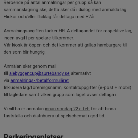
Beroende på antal anmälningar per grupp så kan
sammanslagning ske, detta sker då i dialog med anmälda lag.
Flickor och/eller flicklag får deltaga med +2år.
Anmälningsavgiften täcker HELA deltagandet för respektive lag,
ingen avgift per spelare tillkommer.
Vår kiosk är öppen och det kommer att grillas hamburgare till
den som blir hungrig.
Anmälan sker genom mail
till
alebyggencup@surtebandy.se
alternativt
via
anmälnings-/betalformuläret
.
Inkludera lag/föreningsnamn, kontaktuppgifter (e-post + mobil)
till lagledare samt vilken grupp som laget avser deltaga i.
Vi vill ha er anmälan
innan söndag 22:e feb
för att hinna
fastställa och distribuera ut spelschemat i god tid.
Parkeringsplatser