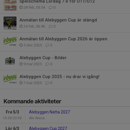
Spelschema Lördag 7:e för U11/U12
28 feb, 05:54
0
Anmälan till Alebyggen Cup är stängd
24 feb, 06:46
0
Anmälan till Alebyggen Cup 2026 är öppen
5 dec 2025
0
Alebyggen Cup - Bilder
9 mar 2025
0
Alebyggen Cup 2025 - nu drar vi igång!
7 mar 2025
0
Kommande aktiviteter
Fre 5/3
Alebyggen Natta 2027
16:00-23:00
Ale Arena
Lör 6/3
Alebyggen Cup 2027