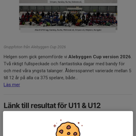
Gruppfoton från Alebyggen Cup 2026
Helgen som gick genomförde vi
Alebyggen Cup version 2026
.
Två riktigt fullspeckade och fantastiska dagar med bandy för
och med våra yngsta talanger. Åldersspannet varierade mellan 5
till 12 år på alla ca 375 spelare, både...
Läs mer
Länk till resultat för U11 & U12
6 mar, 20:05
0 kommentarer