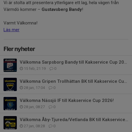
Vi är stolta att presentera ytterligare ett lag, hela vägen från
Värmdö kommer –
Gustavsberg Bandy
!
Varmt Välkomna!
Läs mer
Fler nyheter
Välkomna Sarpsborg Bandy till Kakservice Cup 2026!
15 feb, 21:19
0
Välkomna Gripen Trollhättan BK till Kakservice Cup 2026!
28 jan, 17:04
0
Välkomna Nässjö IF till Kakservice Cup 2026!
28 jan, 08:27
0
Välkomna Åby-Tjureda/Vetlanda BK till Kakservice Cup 2026!
27 jan, 08:28
0