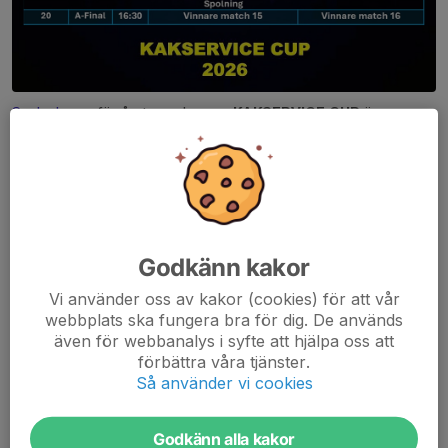
Spelschema
för årets upplaga av
KAKSERVICE CUP
är nu
publicerad!
Läs mer
Välkomna Ready Bandy!
4 mar, 13:44
0 kommentarer
Godkänn kakor
Vi använder oss av kakor (cookies) för att vår
webbplats ska fungera bra för dig. De används
även för webbanalys i syfte att hjälpa oss att
förbättra våra tjänster.
Så använder vi cookies
Godkänn alla kakor