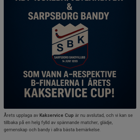
Årets upplaga av
Kakservice Cup
är nu avslutad, och vi kan se
tillbaka på en helg fylld av spännande matcher, glädje,
gemenskap och bandy i allra bästa bemärkelse.