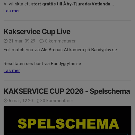
Vi vill rikta ett
stort grattis till Åby‑Tjureda/Vetlanda...
Läs mer
Kakservice Cup Live
21 mar, 09:29
0 kommentarer
Följ matcherna via Ale Arenas AI kamera på Bandyplay.se
Resultaten ses bäst via Bandygrytan.se
Läs mer
KAKSERVICE CUP 2026 - Spelschema
6 mar, 12:20
0 kommentarer