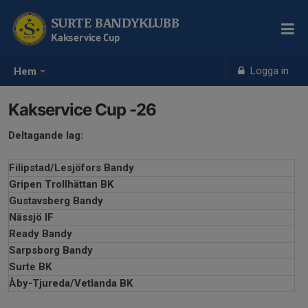
SURTE BANDYKLUBB
Kakservice Cup
Logga in
Hem
Kakservice Cup -26
Deltagande lag:
Filipstad/Lesjöfors Bandy
Gripen Trollhättan BK
Gustavsberg Bandy
Nässjö IF
Ready Bandy
Sarpsborg Bandy
Surte BK
Åby-Tjureda/Vetlanda BK