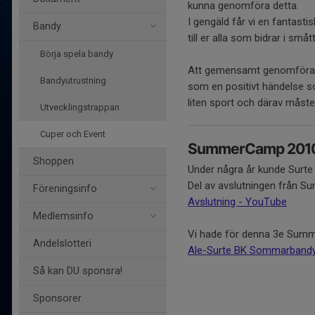
kunna genomföra detta.
I gengäld får vi en fantasti
Bandy
till er alla som bidrar i småt
Börja spela bandy
Att gemensamt genomföra ak
Bandyutrustning
som en positivt händelse s
liten sport och därav måste
Utvecklingstrappan
Cuper och Event
SummerCamp 201
Shoppen
Under några år kunde Surte
Del av avslutningen från S
Föreningsinfo
Avslutning - YouTube
Medlemsinfo
Vi hade för denna 3e Summer
Andelslotteri
Ale-Surte BK Sommarbandy 
Så kan DU sponsra!
Sponsorer