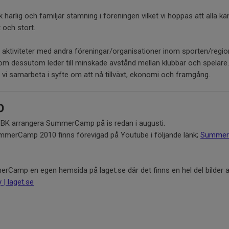
sk härlig och familjär stämning i föreningen vilket vi hoppas att alla k
t och stort.
tiviteter med andra föreningar/organisationer inom sporten/region
om dessutom leder till minskade avstånd mellan klubbar och spelare
 vi samarbeta i syfte om att nå tillväxt, ekonomi och framgång.
0
 BK arrangera SummerCamp på is redan i augusti.
ummerCamp 2010 finns förevigad på Youtube i följande länk;
Summer
Camp en egen hemsida på laget.se där det finns en hel del bilder att
| laget.se