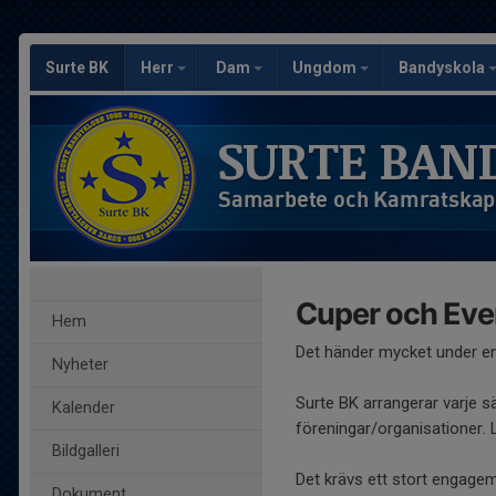
Surte BK
Herr
Dam
Ungdom
Bandyskola
SURTE BAN
Samarbete och Kamratskap
Cuper och Eve
Hem
Det händer mycket under en
Nyheter
Surte BK arrangerar varje sä
Kalender
föreningar/organisationer.
Bildgalleri
Det krävs ett stort engagem
Dokument