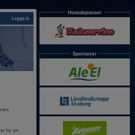
Huvudsponsor
Logga in
Sponsorer
andra
er för att