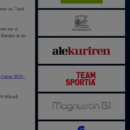
änner av. Tack
en ser vi
. Bandyn är en
 Camp 2010 -
 titta på: