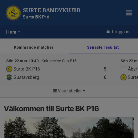
SURTE BANDYKLUBB
Surte BK P16
Logga in
Hem
Kommande matcher
Senaste resultat
Sön 22 mar 13:40
- Kakservice Cup P15
Sön 22 m
Surte BK P16
5
Åby/
Gustavsberg
6
Surt
Visa tabeller
Välkommen till Surte BK P16