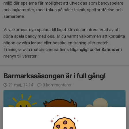
miljö där spelarna får möjlighet att utvecklas som bandyspelare
och lagkamrater, med fokus på både teknik, spelförståelse och
samarbete.
Vi välkomnar nya spelare till laget. Om du är intresserad av att
börja spela bandy med oss, är du varmt välkommen att kontakta
någon av våra ledare eller besöka en träning eller match.
Tränings- och matchschema finns tillgängligt under
Kalender
i
menyn till vänster.
Barmarkssäsongen är i full gång!
21 maj, 12:14
0 kommentarer