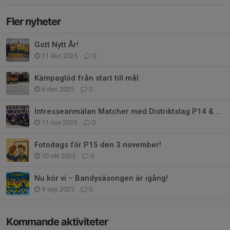
Fler nyheter
Gott Nytt År!
31 dec 2025
0
Kämpaglöd från start till mål
6 dec 2025
0
Intresseanmälan Matcher med Distriktslag P14 & P15
11 nov 2025
0
Fotodags för P15 den 3 november!
10 okt 2025
0
Nu kör vi – Bandysäsongen är igång!
9 sep 2025
0
Kommande aktiviteter