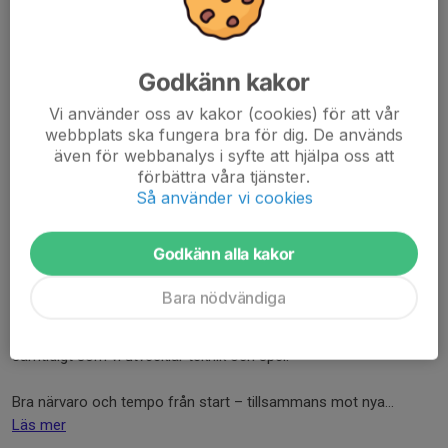
Godkänn kakor
Vi använder oss av kakor (cookies) för att vår
webbplats ska fungera bra för dig. De används
även för webbanalys i syfte att hjälpa oss att
förbättra våra tjänster.
Så använder vi cookies
Godkänn alla kakor
Bara nödvändiga
Nu är vi igång med barmarksträningen för Surte P16. Fokus
ligger på kondition och innebandy, där vi bygger upp fysiken
samtidigt som vi utvecklar teknik och spel.
Bra närvaro och tempo från start – tillsammans mot nya...
Läs mer