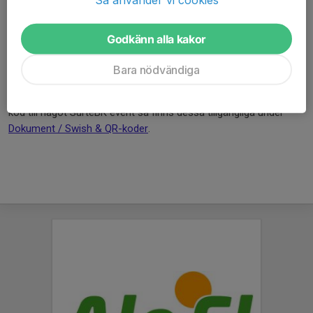
Surtes swishnummer är följande:
123 527 97 24.
Godkänn alla kakor
Inne i Ale Arena kan det vara dålig täckning men Ales fria wifi
finns att tillgå.
Bara nödvändiga
OBS!
Behöver du ha med dig denna affish eller vår Swish QR-
kod till något SurteBK event så finns dessa tillgängliga under
Dokument / Swish & QR-koder
.