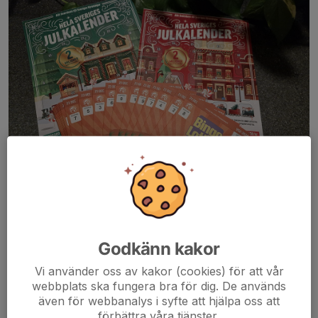
Köp din JULKALENDER och dina
UPPESITTARLOTTER
hos
Surte BK.
Godkänn kakor
Vi använder oss av kakor (cookies) för att vår
Alla våra lag har fått att sälja och det finns också att
köpa i
webbplats ska fungera bra för dig. De används
Kafe kakservice
och du kan även
beställa
Uppesittarlotter via
även för webbanalys i syfte att hjälpa oss att
vårt digitala formulär,
LÄNK
.
förbättra våra tjänster.