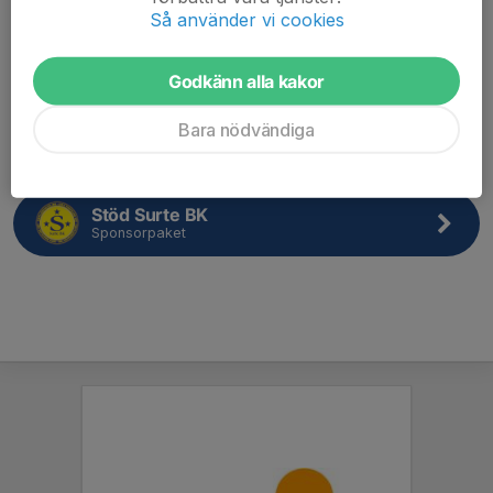
Så använder vi cookies
UPPESITTARLOTTER
Beställ här
Godkänn alla kakor
Surte BK webshop
Bara nödvändiga
TeamSportia
Stöd Surte BK
Sponsorpaket