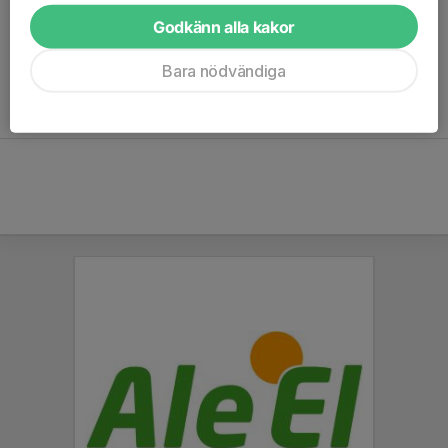
färdig att användas.
Godkänn alla kakor
Om DU är intresserad av att vara med så håll utkik på hemsidan
Bara nödvändiga
fram i augusti där det kommer finnas info om när isläggning och
linjering drar igång.