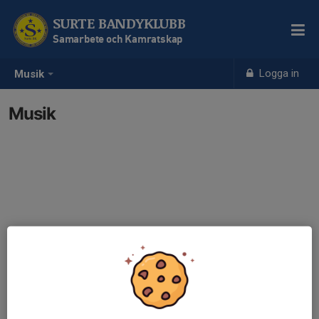
SURTE BANDYKLUBB
Samarbete och Kamratskap
Logga in
Musik
Musik