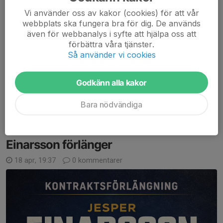
Vi använder oss av kakor (cookies) för att vår
webbplats ska fungera bra för dig. De används
även för webbanalys i syfte att hjälpa oss att
Ebbe Olsson Gillervik 19 förlänger med Surte BK och blir
förbättra våra tjänster.
kvar i klubben även kommande säsong.
Så använder vi cookies
Ebbe Olsson Gillervik har IFK Kungälv som moderklubb, men
Godkänn alla kakor
flyttade under ungdomsåren över älven till Surte BK.
Under denna tid...
Bara nödvändiga
Läs mer
Einarsson förlänger
18 apr, 19:37
0 kommentarer