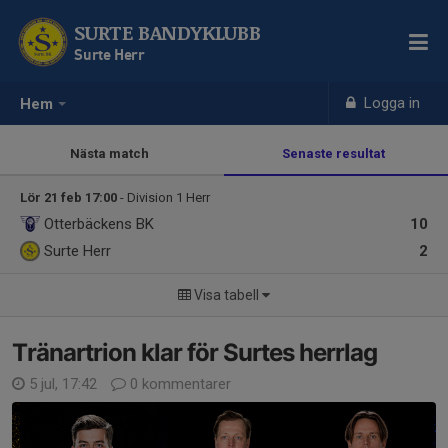
SURTE BANDYKLUBB
Surte Herr
Logga in
Hem
Nästa match
Senaste resultat
Lör 21 feb 17:00
- Division 1 Herr
Otterbäckens BK
10
Surte Herr
2
Visa tabell
Tränartrion klar för Surtes herrlag
5 jul, 17:42
0 kommentarer