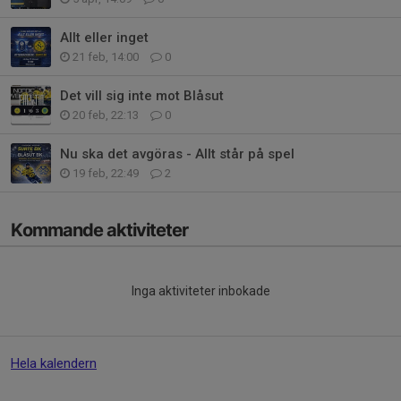
Allt eller inget
21 feb, 14:00
0
Det vill sig inte mot Blåsut
20 feb, 22:13
0
Nu ska det avgöras - Allt står på spel
19 feb, 22:49
2
Kommande aktiviteter
Inga aktiviteter inbokade
Hela kalendern