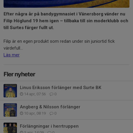
Efter några år på bandygymnasiet i Vänersborg vänder nu
Filip Höglund 19 hem igen – tillbaka till sin moderklubb och
till Surtes färger fullt ut.
Filip är en egen produkt som redan under sin juniortid fick
värdefull...
Läs mer
Fler nyheter
Linus Eriksson förlänger med Surte BK
14 apr, 07:56
0
Angberg & Nilsson förlänger
10 apr, 08:19
0
Förlängningar i herrtruppen
5 apr, 14:09
0