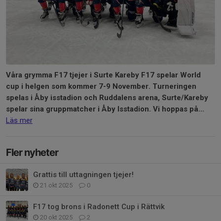
Våra grymma F17 tjejer i Surte Kareby F17 spelar World
cup i helgen som kommer 7-9 November. Turneringen
spelas i Åby isstadion och Ruddalens arena, Surte/Kareby
spelar sina gruppmatcher i Åby Isstadion. Vi hoppas på...
Läs mer
Fler nyheter
Grattis till uttagningen tjejer!
21 okt 2025
0
F17 tog brons i Radonett Cup i Rättvik
20 okt 2025
2