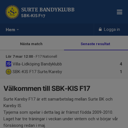
SURTE BANDYKLUBB
SBK-KIS F17
Logga in
Hem
Nästa match
Senaste resultat
Lör 7 mar 12:00
- F17 Nationell
Villa-Lidköping Bandyklubb
4
SBK-KIS F17
Surte/Kareby
1
Välkommen till SBK-KIS F17
Surte Kareby F17 är ett samarbetslag mellan Surte BK och
Kareby IS.
Tjejerna som spelar i detta lag är främst födda 2009-2010.
Laget har tre träningar i veckan under vintern och vi börjar vår
försäsong redan i maj.