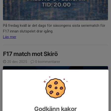
På fredag kväll är det dags för säsongens sista seriematch för
F17 innan slutspelet drar igång.
Läs mer
F17 match mot Skirö
20 dec 2025
0 kommentarer
Godkänn kakor