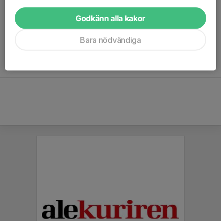
Sedan dess är fortsatt Surte BKs fokus att bli en stabil förening
Godkänn alla kakor
med många aktiva medlemmar och med ett brett stöd från Ale
kommuns invånare i ryggen.
Bara nödvändiga
Historiken är hämtad från
Gunnar Glavings hemsida
.