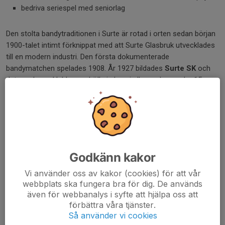
bedriva seriespel med seniorlag
Den stolta bandytraditionen i Surte är rotad i orten sedan början
1900-talet intimt förknippat med att Surte Glasbruk utvecklades
till en modern industri. Den första dokumenterade
bandymatchen spelades 1908. År 1927 bildades
Surte SK
och
det var denna klubb som höll sig kvar i allsvenskan under 15
säsonger från 1970 och framåt. När Surte Glasbruk lades ner
1978 bytte klubben snart namn till
Ale-Surte SK
.
Få av entusiasterna i föreningen var beredda att kasta in
handduken bara för att anrika Ale-Surte SK gick i konkurs våren
1998. Räddningen för seniorverksamheten var farmarlaget Surte
Godkänn kakor
Wildcats som hade en division 2-plats väntande. Klubben bytte
namn till
Surte Bandyklubb
och arbetet med att återupprätta
Vi använder oss av kakor (cookies) för att vår
webbplats ska fungera bra för dig. De används
förtroendet tog vid. Ungdomsverksamhet, driften av Jennylund
även för webbanalys i syfte att hjälpa oss att
och alla andra stora och små aktiviteter som krävs för att driva
förbättra våra tjänster.
föreningen kom igång på ett bra sätt och bandyn frodades åter
Så använder vi cookies
på vår sida älven!