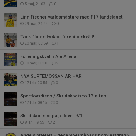
5 maj, 21:03
0
Linn Fischer världsmästare med F17 landslaget
29 mar, 21:42
0
Tack för en lyckad föreningskväll!
20 mar, 05:59
1
Föreningskväll i Ale Arena
10 mar, 08:01
2
NYA SURTEMÖSSAN ÄR HÄR
17 feb, 20:55
0
Sportlovsdisco / Skridskodisco 13:e feb
12 feb, 08:15
0
Skridskodisco på jullovet 9/1
8 jan, 19:55
2
Andelslotteriet – decembermånads högvinstdragning! ☀️🎉