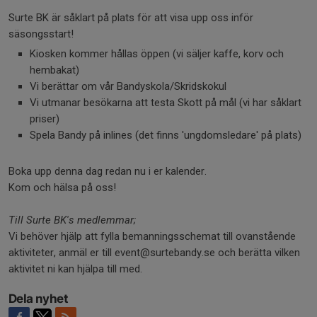
Surte BK är såklart på plats för att visa upp oss inför
säsongsstart!
Kiosken kommer hållas öppen (vi säljer kaffe, korv och
hembakat)
Vi berättar om vår Bandyskola/Skridskokul
Vi utmanar besökarna att testa Skott på mål (vi har såklart
priser)
Spela Bandy på inlines (det finns 'ungdomsledare' på plats)
Boka upp denna dag redan nu i er kalender.
Kom och hälsa på oss!
Till Surte BK's medlemmar;
Vi behöver hjälp att fylla bemanningsschemat till ovanstående
aktiviteter, anmäl er till event@surtebandy.se och berätta vilken
aktivitet ni kan hjälpa till med.
Dela nyhet