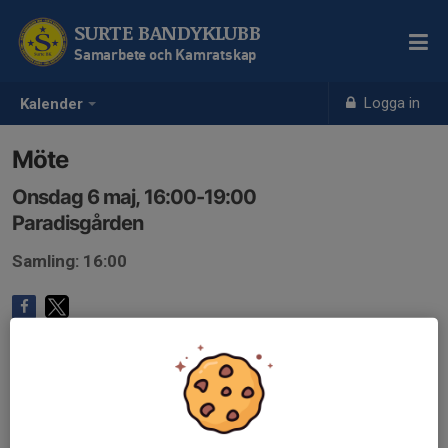
SURTE BANDYKLUBB
Samarbete och Kamratskap
Logga in
Kalender
Möte
Onsdag 6 maj, 16:00-19:00
Paradisgården
Samling: 16:00