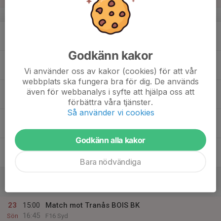
v.47
17
Mån
Godkänn kakor
18
17:40
F15 träning
19:00
Vi använder oss av kakor (cookies) för att vår
Tis
Ale Arena
webbplats ska fungera bra för dig. De används
19
även för webbanalys i syfte att hjälpa oss att
Ons
förbättra våra tjänster.
Så använder vi cookies
20
16:40
F15 träning
18:00
Tor
Ale Arena
Godkänn alla kakor
21
Fre
Bara nödvändiga
22
Lör
23
15:00
Match mot Tranås BOIS BK
16:45
Sön
F16 Syd