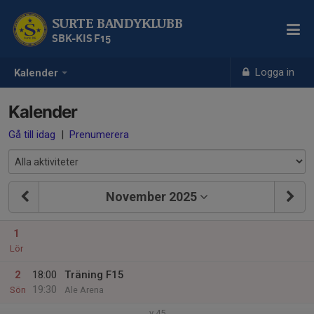
SURTE BANDYKLUBB
SBK-KIS F15
Logga in
Kalender
Kalender
Gå till idag
|
Prenumerera
November 2025
1
Lör
2
18:00
Träning F15
19:30
Sön
Ale Arena
v.45