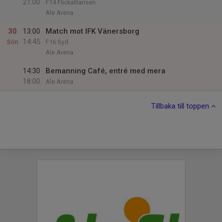
21:00
F14 Flickalliansen
Ale Arena
30
13:00
Match mot IFK Vänersborg
14:45
Sön
F16 Syd
Ale Arena
14:30
Bemanning Café, entré med mera
18:00
Ale Arena
Tillbaka till toppen