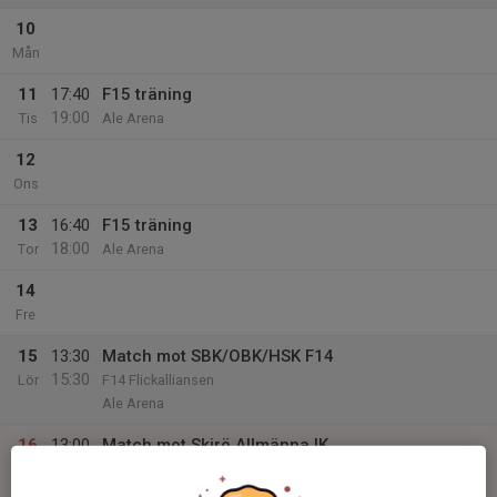
10
Mån
11
17:40
F15 träning
19:00
Tis
Ale Arena
12
Ons
13
16:40
F15 träning
18:00
Tor
Ale Arena
14
Fre
15
13:30
Match mot SBK/OBK/HSK F14
15:30
Lör
F14 Flickalliansen
Ale Arena
16
13:00
Match mot Skirö Allmänna IK
14:45
Sön
F16 Syd
Ale Arena