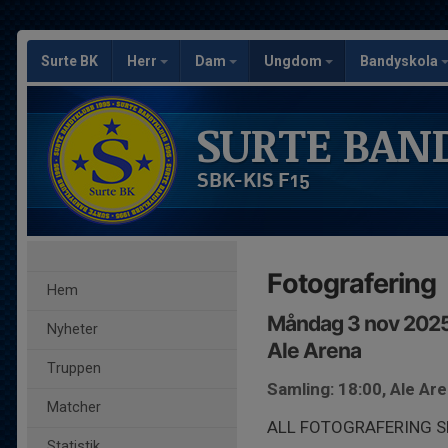
Surte BK
Herr
Dam
Ungdom
Bandyskola
SURTE BAN
SBK-KIS F15
Fotografering
Hem
Måndag 3 nov 2025
Nyheter
Ale Arena
Truppen
Samling: 18:00, Ale Ar
Matcher
ALL FOTOGRAFERING SK
Statistik