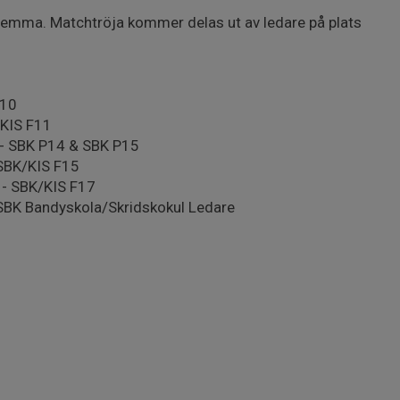
hemma. Matchtröja kommer delas ut av ledare på plats
U10
/KIS F11
 - SBK P14 & SBK P15
 SBK/KIS F15
 - SBK/KIS F17
 SBK Bandyskola/Skridskokul Ledare