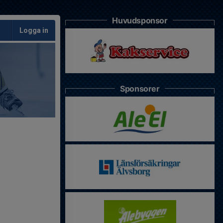
Huvudsponsor
Logga in
Sponsorer