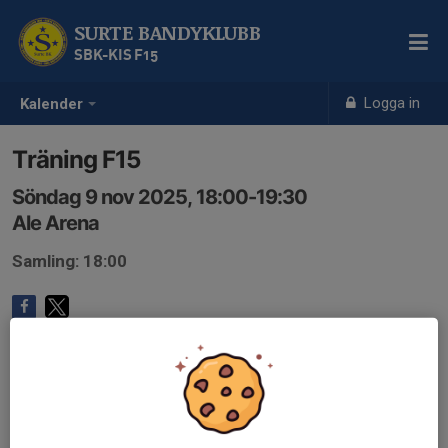
SURTE BANDYKLUBB
SBK-KIS F15
Logga in
Kalender
Träning F15
Söndag 9 nov 2025, 18:00-19:30
Ale Arena
Samling: 18:00