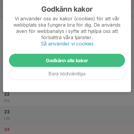
Sön
Godkänn kakor
v.34
Vi använder oss av kakor (cookies) för att vår
18
webbplats ska fungera bra för dig. De används
Mån
även för webbanalys i syfte att hjälpa oss att
förbättra våra tjänster.
19
Så använder vi cookies
Tis
20
Godkänn alla kakor
Ons
Bara nödvändiga
21
Tor
22
Fre
23
Lör
24