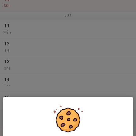
Sön
v.33
11
Mån
12
Tis
13
Ons
14
Tor
15
Fre
16
Lör
17