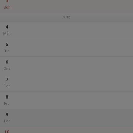
3
Sön
v.32
4
Mån
5
Tis
6
Ons
7
Tor
8
Fre
9
Lör
10