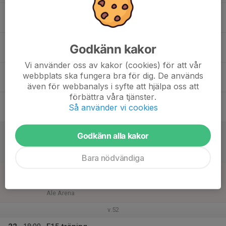
16
Tis
17
18:30
F15 träning
Godkänn kakor
19:30
Ons
Skarpe Nord, Kungälv
Vi använder oss av kakor (cookies) för att vår
18
16:40
F15 träning
webbplats ska fungera bra för dig. De används
18:00
Tor
Ale Arena
även för webbanalys i syfte att hjälpa oss att
förbättra våra tjänster.
19
Så använder vi cookies
Fre
20
11:30
Match mot IFK Vänersborg F14
Godkänn alla kakor
13:30
Lör
F14 Flickalliansen
Arena Vänersborg
Bara nödvändiga
21
13:00
Match mot Mölndal Bandy F16
14:45
Sön
F16 Syd
Ale Arena
v.52