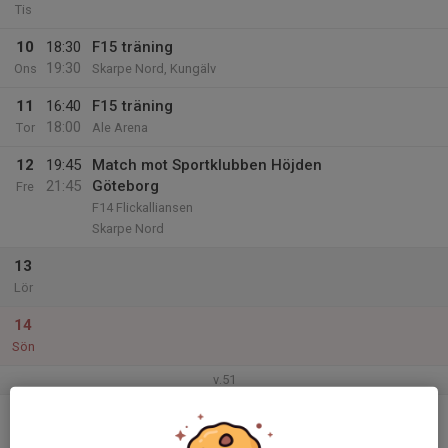
Tis
10
18:30
F15 träning
19:30
Ons
Skarpe Nord, Kungälv
11
16:40
F15 träning
18:00
Tor
Ale Arena
12
19:45
Match mot Sportklubben Höjden
21:45
Göteborg
Fre
F14 Flickalliansen
Skarpe Nord
13
Lör
14
Sön
v.51
15
18:00
F15 träning
19:00
Mån
Skarpe Nord, Kungälv