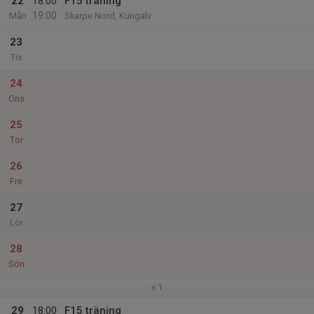
22
18:00
F15 träning
19:00
Mån
Skarpe Nord, Kungälv
23
Tis
24
Ons
25
Tor
26
Fre
27
Lör
28
Sön
v.1
29
18:00
F15 träning