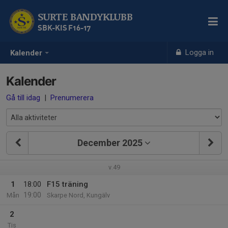
SURTE BANDYKLUBB
SBK-KIS F16-17
Logga in
Kalender
Kalender
Gå till idag
|
Prenumerera
December 2025
v.49
1
18:00
F15 träning
19:00
Mån
Skarpe Nord, Kungälv
2
Tis