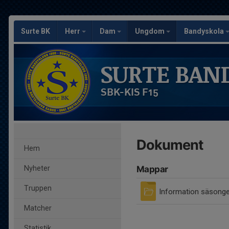
Surte BK
Herr
Dam
Ungdom
Bandyskola
SURTE BAN
SBK-KIS F15
Dokument
Hem
Nyheter
Mappar
Truppen
Information säsong
Matcher
Statistik