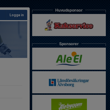
Huvudsponsor
Logga in
Sponsorer