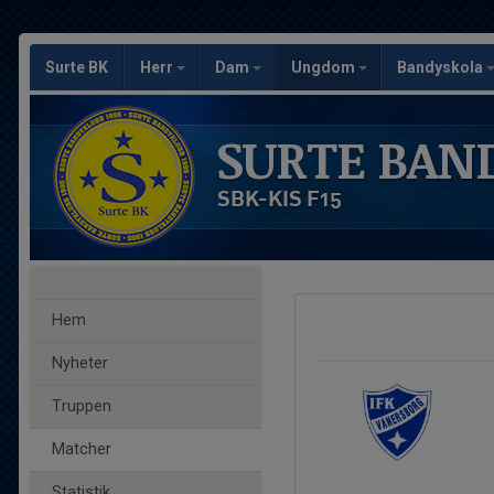
Surte BK
Herr
Dam
Ungdom
Bandyskola
SURTE BAN
SBK-KIS F15
Hem
Nyheter
Truppen
Matcher
Statistik