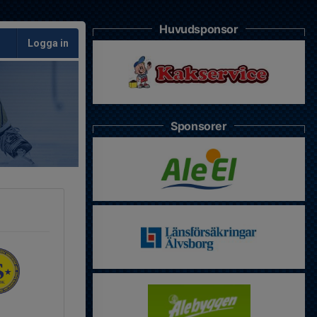
Huvudsponsor
Logga in
Sponsorer