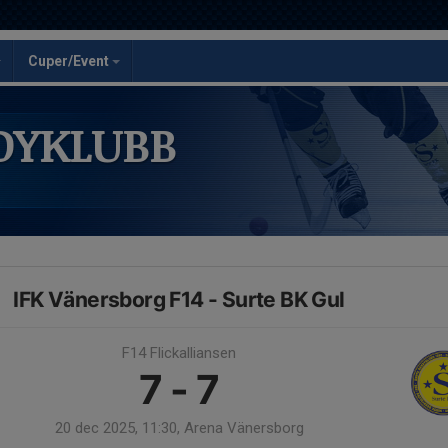
Cuper/Event
DYKLUBB
IFK Vänersborg F14 - Surte BK Gul
F14 Flickalliansen
7 - 7
20 dec 2025, 11:30, Arena Vänersborg