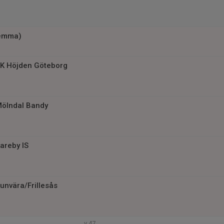
Hemma)
K Höjden Göteborg
ölndal Bandy
areby IS
unvära/Frillesås
v.47