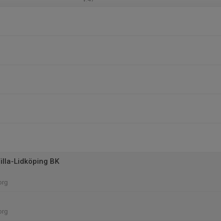
illa-Lidköping BK
org
org