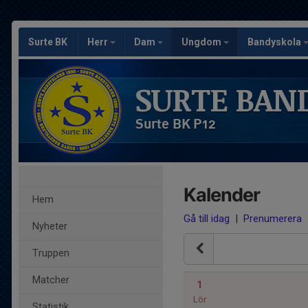
Surte BK
Herr
Dam
Ungdom
Bandyskola
SURTE BAN
Surte BK P12
Kalender
Hem
Gå till idag
|
Prenumerera
Nyheter
Truppen
Matcher
1
Lör
Statistik