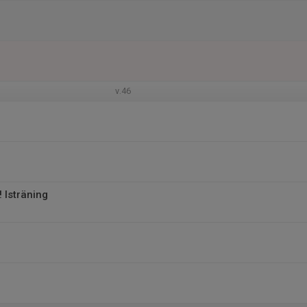
v.46
! Isträning