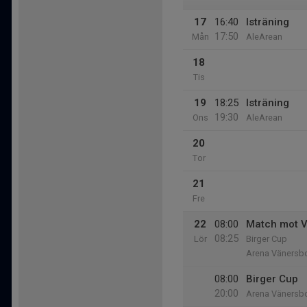
17
16:40
Isträning
17:50
Mån
AleArean
18
Tis
19
18:25
Isträning
19:30
Ons
AleArean
20
Tor
21
Fre
22
08:00
Match mot V
08:25
Lör
Birger Cup
Arena Vänersb
08:00
Birger Cup
20:00
Arena Vänersb