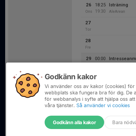
26
18:25
Isträning
19:30
Ons
AleArean
27
Tor
28
Fre
29
00:00
Intresseanm
23:59
Lör
Örebro
Godkänn kakor
30
Sön
Vi använder oss av kakor (cookies) för 
webbplats ska fungera bra för dig. De
för webbanalys i syfte att hjälpa oss att
våra tjänster.
Så använder vi cookies
Godkänn alla kakor
Bara nödv