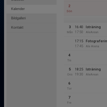
2
Kalender
Sön
Bildgalleri
3
16:40
Isträning
Kontakt
17:50
Mån
AleArean
17:15
Fotograferi
17:45
Ale Arena
4
Tis
5
18:25
Isträning
19:30
Ons
AleArean
6
Tor
7
Fre