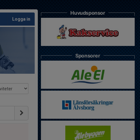
Huvudsponsor
Logga in
Sponsorer