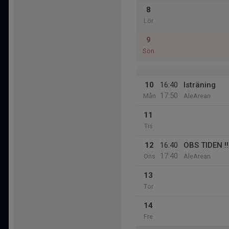
8
Lör
9
Sön
10
16:40
Isträning
17:50
Mån
AleArean
11
Tis
12
16:40
OBS TIDEN !!
17:40
Ons
AleArean
13
Tor
14
Fre