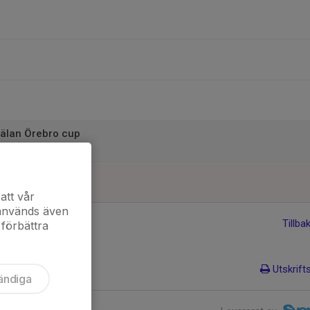
älan Örebro cup
att vår
 används även
Tillba
 förbättra
Utskrift
ändiga