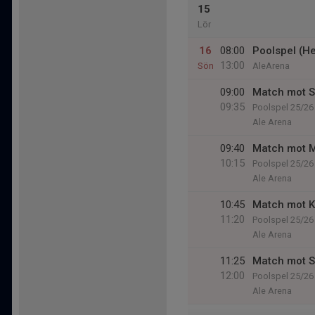
15
Lör
16
08:00
Poolspel (
13:00
Sön
AleArena
09:00
Match mot S
09:35
Poolspel 25/26
Ale Arena
09:40
Match mot M
10:15
Poolspel 25/26
Ale Arena
10:45
Match mot K
11:20
Poolspel 25/26
Ale Arena
11:25
Match mot S
12:00
Poolspel 25/26
Ale Arena