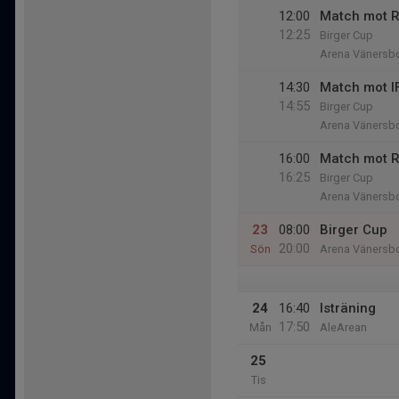
12:00
Match mot 
12:25
Birger Cup
Arena Vänersb
14:30
Match mot I
14:55
Birger Cup
Arena Vänersb
16:00
Match mot R
16:25
Birger Cup
Arena Vänersb
23
08:00
Birger Cup
20:00
Sön
Arena Vänersb
24
16:40
Isträning
17:50
Mån
AleArean
25
Tis