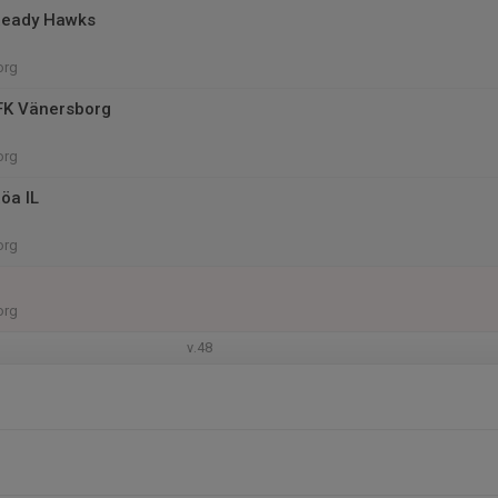
Ready Hawks
org
FK Vänersborg
org
öa IL
org
org
v.48