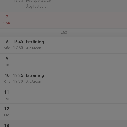
13:35
Poolspel 25/26
Åby Isstadion
7
Sön
v.50
8
16:40
Isträning
17:50
Mån
AleArean
9
Tis
10
18:25
Isträning
19:30
Ons
AleArean
11
Tor
12
Fre
13