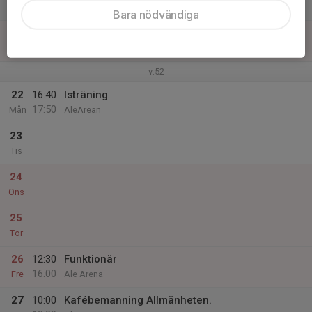
Lör
Bara nödvändiga
21
09:30
Poolspel
12:00
Sön
Sjöaremossen
v.52
22
16:40
Isträning
17:50
Mån
AleArean
23
Tis
24
Ons
25
Tor
26
12:30
Funktionär
16:00
Fre
Ale Arena
27
10:00
Kafébemanning Allmänheten.