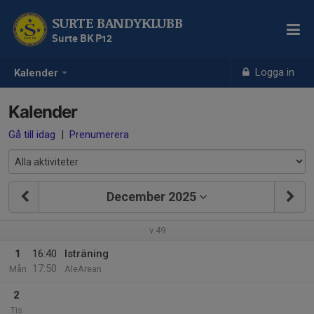
SURTE BANDYKLUBB
Surte BK P12
Logga in
Kalender
Kalender
Gå till idag
|
Prenumerera
December 2025
v.49
1
16:40
Isträning
17:50
Mån
AleArean
2
Tis