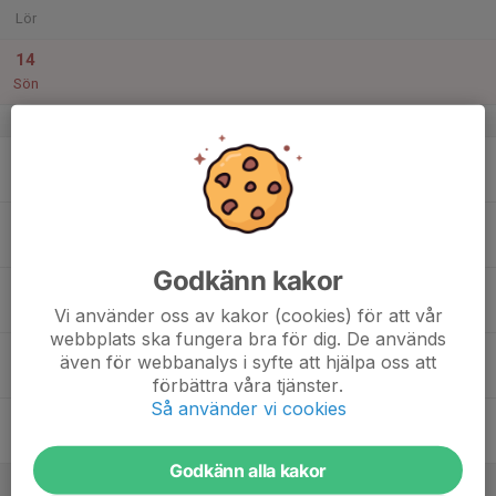
Lör
14
Sön
v.51
15
16:40
Isträning
17:50
Mån
AleArean
16
Tis
Godkänn kakor
17
18:25
Isträning
19:30
Ons
AleArean
Vi använder oss av kakor (cookies) för att vår
webbplats ska fungera bra för dig. De används
18
även för webbanalys i syfte att hjälpa oss att
Tor
förbättra våra tjänster.
Så använder vi cookies
19
Fre
Godkänn alla kakor
20