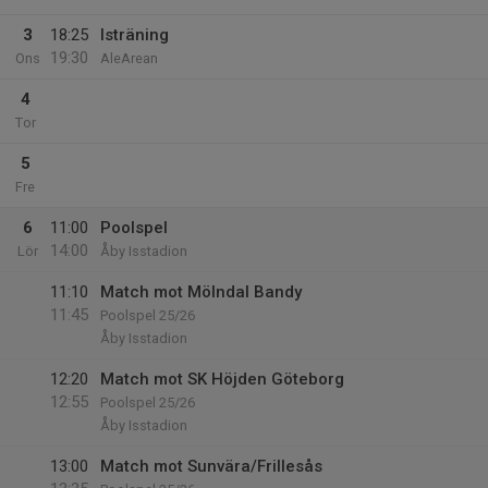
3
18:25
Isträning
19:30
Ons
AleArean
4
Tor
5
Fre
6
11:00
Poolspel
14:00
Lör
Åby Isstadion
11:10
Match mot Mölndal Bandy
11:45
Poolspel 25/26
Åby Isstadion
12:20
Match mot SK Höjden Göteborg
12:55
Poolspel 25/26
Åby Isstadion
13:00
Match mot Sunvära/Frillesås