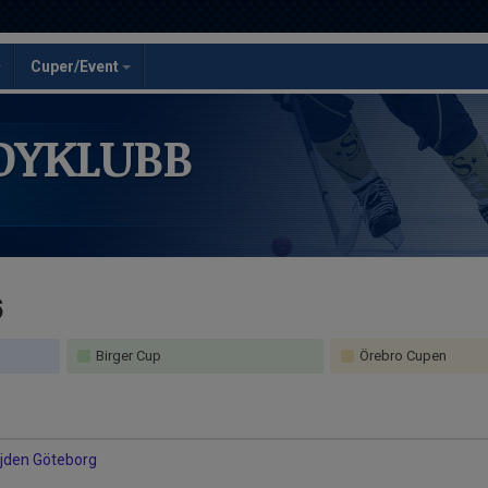
Cuper/Event
DYKLUBB
6
Birger Cup
Örebro Cupen
öjden Göteborg