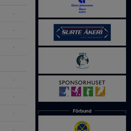
-
-
-
-
-
Förbund
-
-