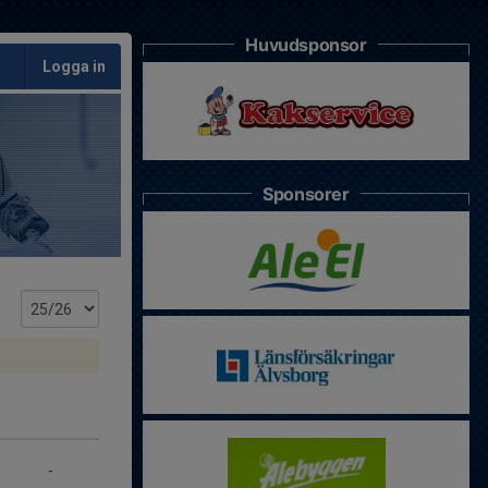
Huvudsponsor
Logga in
Sponsorer
-