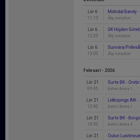
Lör 6
Mölndal Bandy -
11:10
Åby Isstadion
Lör 6
SK Höjden Göteb
12:20
Åby Isstadion
Lör 6
Sunvära/Frilleså
13:00
Åby Isstadion
Februari - 2026
Lör 21
Surte BK - Öreb
09:45
Behrn Arena 1
Lör 21
Lidköpings AIK -
12:40
Behrn Arena 1
Lör 21
Surte BK - Borg
14:30
Behrn Arena 3
Lör 21
Oulun Luistinsue