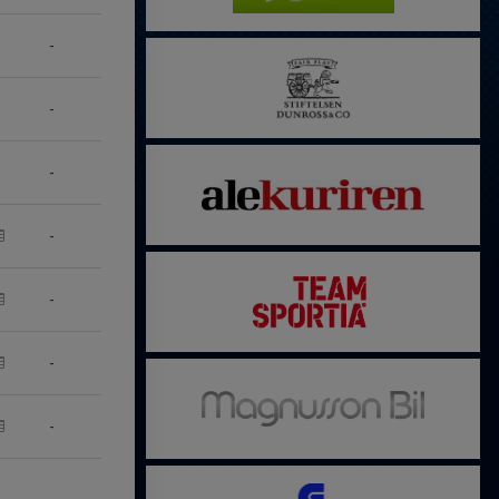
-
-
-
-
-
-
-