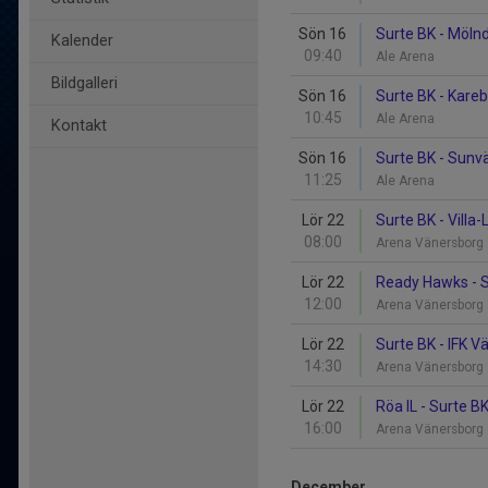
Sön 16
Surte BK - Möln
Kalender
09:40
Ale Arena
Bildgalleri
Sön 16
Surte BK - Kareb
10:45
Ale Arena
Kontakt
Sön 16
Surte BK - Sunvä
11:25
Ale Arena
Lör 22
Surte BK - Villa
08:00
Arena Vänersborg
Lör 22
Ready Hawks - S
12:00
Arena Vänersborg
Lör 22
Surte BK - IFK 
14:30
Arena Vänersborg
Lör 22
Röa IL - Surte B
16:00
Arena Vänersborg
December