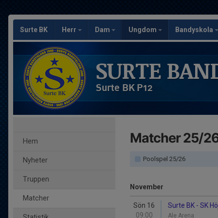
Surte BK
Herr
Dam
Ungdom
Bandyskola
SURTE BAN
Surte BK P12
Matcher 25/2
Hem
Poolspel 25/26
Nyheter
Truppen
November
Matcher
Sön 16
Surte BK - SK H
09:00
Ale Arena
Statistik