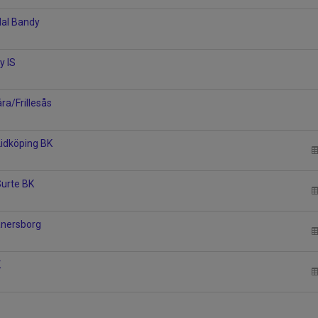
dal Bandy
y IS
ra/Frillesås
-Lidköping BK
urte BK
Vänersborg
K