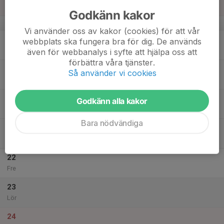
Sön
Godkänn kakor
v.34
Vi använder oss av kakor (cookies) för att vår
18
webbplats ska fungera bra för dig. De används
Mån
även för webbanalys i syfte att hjälpa oss att
förbättra våra tjänster.
19
Så använder vi cookies
Tis
20
Godkänn alla kakor
Ons
Bara nödvändiga
21
Tor
22
Fre
23
Lör
24