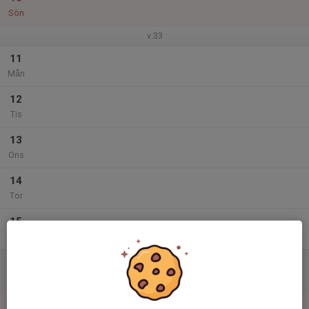
Sön
v.33
11
Mån
12
Tis
13
Ons
14
Tor
15
Fre
16
Lör
17