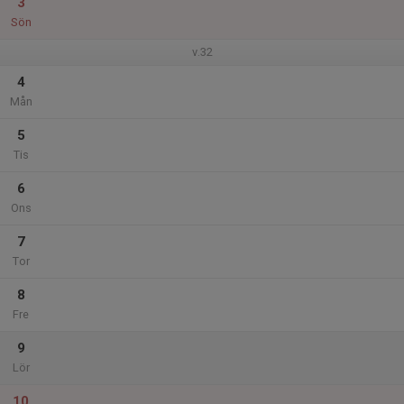
3
Sön
v.32
4
Mån
5
Tis
6
Ons
7
Tor
8
Fre
9
Lör
10