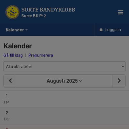
SURTE BANDYKLUBB
Surte BK P12
Logga in
Kalender
Kalender
Gå till idag
|
Prenumerera
Augusti 2025
1
Fre
2
Lör