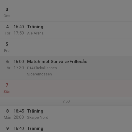
3
Ons
4
16:40
Träning
17:50
Tor
Ale Arena
5
Fre
6
16:00
Match mot Sunvära/Frillesås
17:30
Lör
F14 Flickalliansen
Sjöaremossen
7
Sön
v.50
8
18:45
Träning
20:00
Mån
Skarpe Nord
9
16:40
Träning