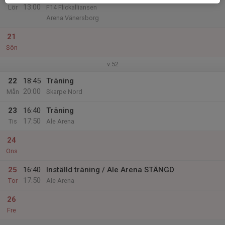
13:00
Lör
F14 Flickalliansen
Arena Vänersborg
21
Sön
v.52
22
18:45
Träning
20:00
Mån
Skarpe Nord
23
16:40
Träning
17:50
Tis
Ale Arena
24
Ons
25
16:40
Inställd träning / Ale Arena STÄNGD
17:50
Tor
Ale Arena
26
Fre