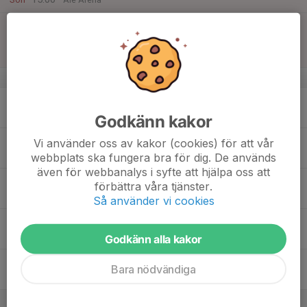
15:00
Bemanning Kafé kakservice
17:30
Allmänhetens
Ale Arena
v.51
15
18:45
Träning
20:00
Mån
Skarpe Nord
Godkänn kakor
16
16:40
Träning
Vi använder oss av kakor (cookies) för att vår
17:50
Tis
Ale Arena
webbplats ska fungera bra för dig. De används
även för webbanalys i syfte att hjälpa oss att
17
förbättra våra tjänster.
Ons
Så använder vi cookies
18
16:40
Träning
17:50
Tor
Ale Arena
Godkänn alla kakor
19
Bara nödvändiga
Fre
20
11:30
Match mot IFK Vänersborg F14