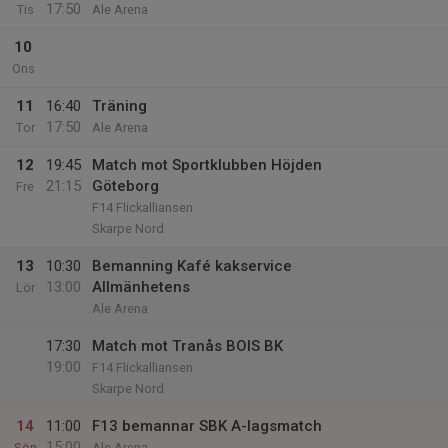
17:50
Tis
Ale Arena
10
Ons
11
16:40
Träning
17:50
Tor
Ale Arena
12
19:45
Match mot Sportklubben Höjden
21:15
Göteborg
Fre
F14 Flickalliansen
Skarpe Nord
13
10:30
Bemanning Kafé kakservice
13:00
Allmänhetens
Lör
Ale Arena
17:30
Match mot Tranås BOIS BK
19:00
F14 Flickalliansen
Skarpe Nord
14
11:00
F13 bemannar SBK A-lagsmatch
15:00
Sön
Ale Arena