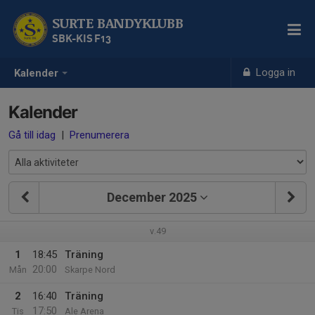
SURTE BANDYKLUBB
SBK-KIS F13
Logga in
Kalender
Kalender
Gå till idag
|
Prenumerera
December 2025
v.49
1
18:45
Träning
20:00
Mån
Skarpe Nord
2
16:40
Träning
17:50
Tis
Ale Arena