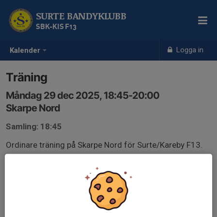
SURTE BANDYKLUBB
SBK-KIS F13
Logga in
Kalender
Träning
Måndag 29 dec 2025, 18:45-20:00
Skarpe Nord
Samling: 18:45
Ordinare träning på Skarpe Nord för Surte/Kareby F13.