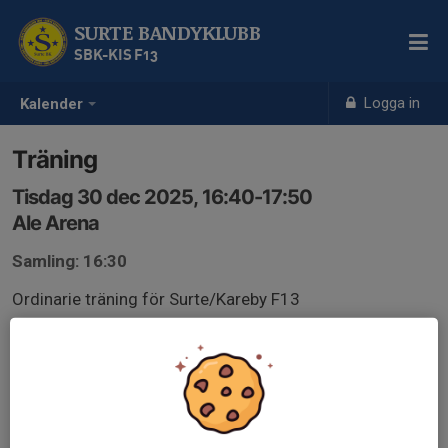
SURTE BANDYKLUBB
SBK-KIS F13
Logga in
Kalender
Träning
Tisdag 30 dec 2025, 16:40-17:50
Ale Arena
Samling: 16:30
Ordinarie träning för Surte/Kareby F13