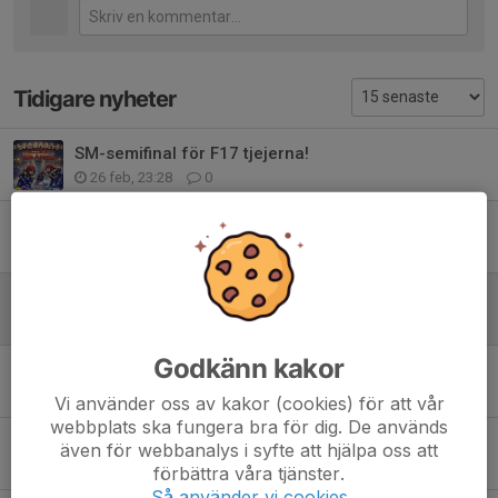
Tidigare nyheter
SM-semifinal för F17 tjejerna!
26 feb, 23:28
0
Säsongens sista seriematch för F17!
6 feb, 00:03
0
F17 match mot Skirö
20 dec 2025
0
Godkänn kakor
Hemmamatch för F17 ikväll!
21 nov 2025
1
Vi använder oss av kakor (cookies) för att vår
webbplats ska fungera bra för dig. De används
F17 spelar World Cup 7-9 November!
även för webbanalys i syfte att hjälpa oss att
5 nov 2025
0
förbättra våra tjänster.
Så använder vi cookies