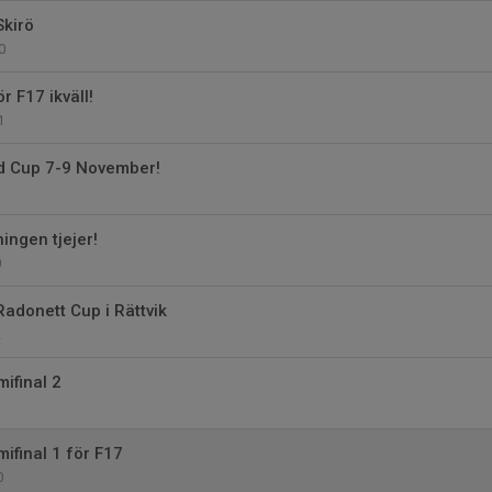
Skirö
0
 F17 ikväll!
1
ld Cup 7-9 November!
ningen tjejer!
0
Radonett Cup i Rättvik
2
ifinal 2
ifinal 1 för F17
0