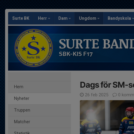
Surte BK
Herr
Dam
Ungdom
Bandyskola
SURTE BAN
SBK-KIS F17
Dags för SM-se
Hem
26 feb 2025
0 komme
Nyheter
Truppen
Matcher
Statistik