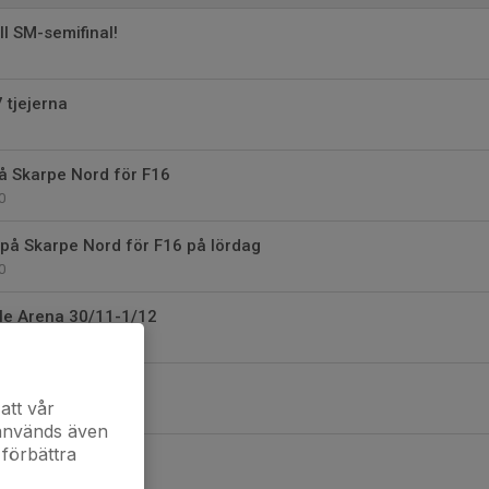
ll SM-semifinal!
 tjejerna
Skarpe Nord för F16
0
å Skarpe Nord för F16 på lördag
0
Ale Arena 30/11-1/12
0
en för F17
att vår
 används även
 förbättra