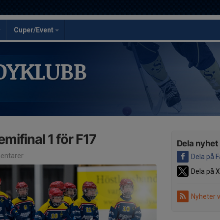
Cuper/Event
DYKLUBB
mifinal 1 för F17
Dela nyhet
ntarer
Dela på 
Dela på X
Nyheter 