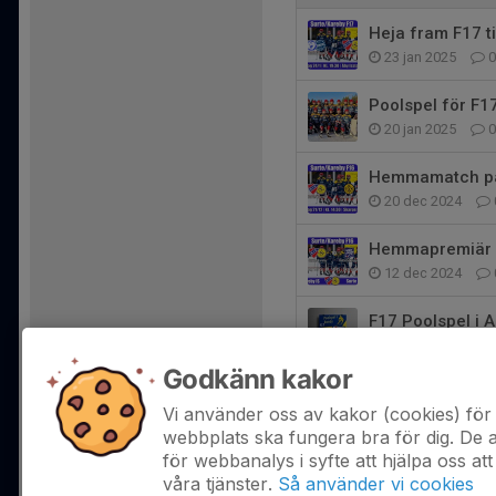
Heja fram F17 ti
23 jan 2025
0
Poolspel för F17
20 jan 2025
0
Hemmamatch på 
20 dec 2024
Hemmapremiär p
12 dec 2024
F17 Poolspel i 
28 nov 2024
Godkänn kakor
Seger i premiär
Vi använder oss av kakor (cookies) för 
9 nov 2024
0
webbplats ska fungera bra för dig. De
för webbanalys i syfte att hjälpa oss att
våra tjänster.
Så använder vi cookies