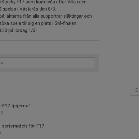
Kareby F17 som kom tvåa efter Villa i den
å spelas i Västerås den 8/3.
å läktarna från alla supportrar släktingar och
söka spela till sig en plats i SM-finalen.
3:30 på lördag 1/3!
 F17 tjejerna!
0
 seriematch för F17!
0