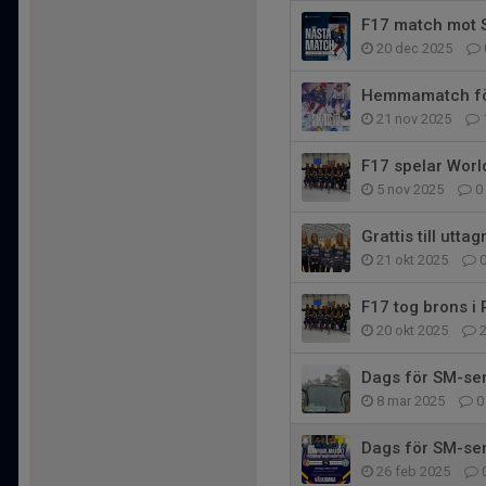
F17 match mot 
20 dec 2025
Hemmamatch för
21 nov 2025
F17 spelar Wor
5 nov 2025
0
Grattis till uttag
21 okt 2025
F17 tog brons i 
20 okt 2025
Dags för SM-sem
8 mar 2025
0
Dags för SM-sem
26 feb 2025