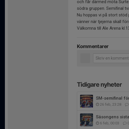
och får därmed möta Surte/
södra gruppen. Semifinal tv
Nu hoppas vi på stort stöd p
vänner när tjejerna skall för
Välkomna till Ale Arena kl.1
Kommentarer
Tidigare nyheter
SM-semifinal för
26 feb, 23:28
Säsongens sista
6 feb, 00:03