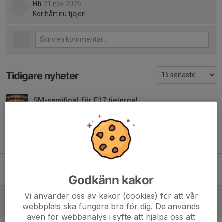
Hh
21 nov 2025
Kör hårt nu tjejer!
Tidigare nyheter
SM-semifinal för F17 tjejerna!
26 feb, 23:28
0
Säsongens sista seriematch för F17!
6 feb, 00:03
0
F17 match mot Skirö
20 dec 2025
0
Godkänn kakor
Vi använder oss av kakor (cookies) för att vår
Hemmamatch för F17 ikväll!
webbplats ska fungera bra för dig. De används
21 nov 2025
1
även för webbanalys i syfte att hjälpa oss att