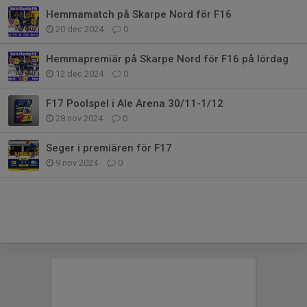
Hemmamatch på Skarpe Nord för F16
20 dec 2024
0
Hemmapremiär på Skarpe Nord för F16 på lördag
12 dec 2024
0
F17 Poolspel i Ale Arena 30/11-1/12
28 nov 2024
0
Seger i premiären för F17
9 nov 2024
0