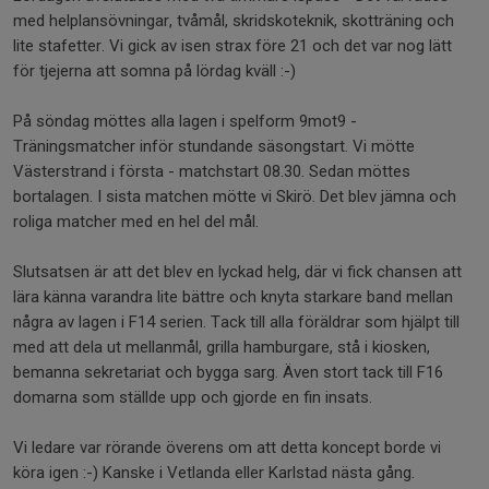
med helplansövningar, tvåmål, skridskoteknik, skotträning och
lite stafetter. Vi gick av isen strax före 21 och det var nog lätt
för tjejerna att somna på lördag kväll :-)
På söndag möttes alla lagen i spelform 9mot9 -
Träningsmatcher inför stundande säsongstart. Vi mötte
Västerstrand i första - matchstart 08.30. Sedan möttes
bortalagen. I sista matchen mötte vi Skirö. Det blev jämna och
roliga matcher med en hel del mål.
Slutsatsen är att det blev en lyckad helg, där vi fick chansen att
lära känna varandra lite bättre och knyta starkare band mellan
några av lagen i F14 serien. Tack till alla föräldrar som hjälpt till
med att dela ut mellanmål, grilla hamburgare, stå i kiosken,
bemanna sekretariat och bygga sarg. Även stort tack till F16
domarna som ställde upp och gjorde en fin insats.
Vi ledare var rörande överens om att detta koncept borde vi
köra igen :-) Kanske i Vetlanda eller Karlstad nästa gång.