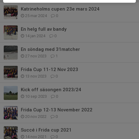
Katrineholms cupen 23e mars 2024
25 mar 2024
0
En helg full av bandy
14 jan 2024
0
En söndag med 31matcher
27 nov 2023
1
Frida Cup 11-12 Nov 2023
13 nov 2023
0
Kick off säsongen 2023/24
10 sep 2023
0
Frida Cup 12-13 November 2022
20 nov 2022
0
Succé i Frida cup 2021
14 nov 2021
0