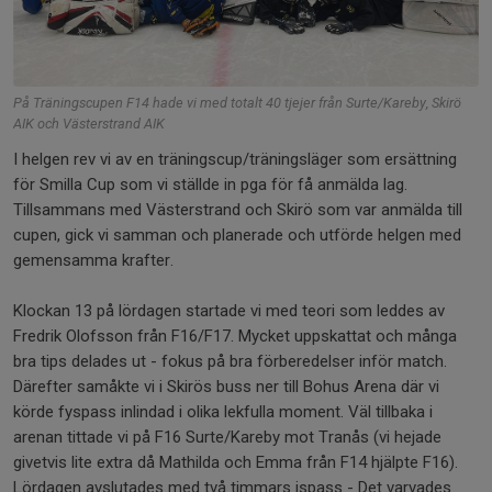
På Träningscupen F14 hade vi med totalt 40 tjejer från Surte/Kareby, Skirö
AIK och Västerstrand AIK
I helgen rev vi av en träningscup/träningsläger som ersättning
för Smilla Cup som vi ställde in pga för få anmälda lag.
Tillsammans med Västerstrand och Skirö som var anmälda till
cupen, gick vi samman och planerade och utförde helgen med
gemensamma krafter.
Klockan 13 på lördagen startade vi med teori som leddes av
Fredrik Olofsson från F16/F17. Mycket uppskattat och många
bra tips delades ut - fokus på bra förberedelser inför match.
Därefter samåkte vi i Skirös buss ner till Bohus Arena där vi
körde fyspass inlindad i olika lekfulla moment. Väl tillbaka i
arenan tittade vi på F16 Surte/Kareby mot Tranås (vi hejade
givetvis lite extra då Mathilda och Emma från F14 hjälpte F16).
Lördagen avslutades med två timmars ispass - Det varvades