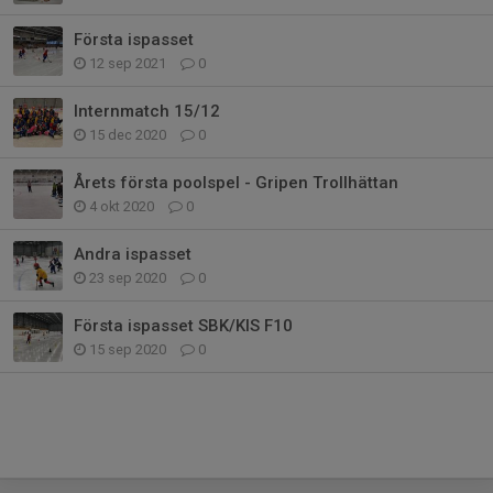
Första ispasset
12 sep 2021
0
Internmatch 15/12
15 dec 2020
0
Årets första poolspel - Gripen Trollhättan
4 okt 2020
0
Andra ispasset
23 sep 2020
0
Första ispasset SBK/KIS F10
15 sep 2020
0