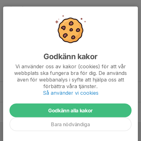
Dela nyhet
Kommentarer
Godkänn kakor
Vi använder oss av kakor (cookies) för att vår
Tidigare nyheter
webbplats ska fungera bra för dig. De används
även för webbanalys i syfte att hjälpa oss att
förbättra våra tjänster.
Cupäventyr i Stockholm 17-19 januari
Så använder vi cookies
22 jan 2025
0
Tisdagsträning - Surte/Karebys flicklag och ledare fångade på bild
Godkänn alla kakor
19 nov 2024
0
Bara nödvändiga
Träningscup Ale arena 9-10 November
10 nov 2024
0