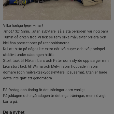
Vilka härliga tjejer vi har!
7mot7 3x15min. ...utan avbytare, så sista perioden var nog bara
10min då orken tröt. Vi fick se fem olika målvakter briljera och
idel fina prestationer på utepositionerna.
Kul att hitta på något lite extra när två cuper och två poolspel
uteblivit under säsongen hittills.
Stort tack till Håkan, Lars och Peter som styrde upp sarger mm.
Lika stort tack till Wilma och Melvin som hoppade in som
domare (och målvaktsskyddsknytare i pauserna). Utan er hade
detta inte gått att genomföra.
På fredag och tisdag är det träningar som vanligt.
På juldagen och nyårsdagen är det inga träningar, men i övrigt
kör vi på.
Dela nyhet