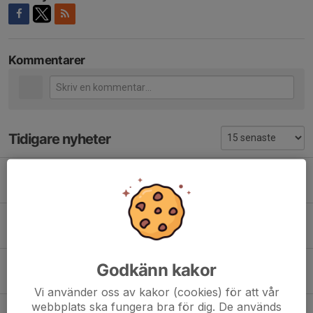
Kommentarer
Tidigare nyheter
Cupäventyr i Stockholm 17-19 januari
22 jan 2025
0
Tisdagsträning - Surte/Karebys flicklag och ledare fångade på bild
19 nov 2024
0
Träningscup Ale arena 9-10 November
Godkänn kakor
10 nov 2024
0
Vi använder oss av kakor (cookies) för att vår
webbplats ska fungera bra för dig. De används
Katrineholms cupen 23e mars 2024