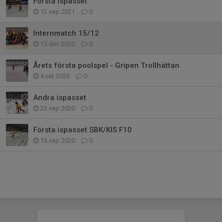
Första ispasset
12 sep 2021
0
Internmatch 15/12
15 dec 2020
0
Årets första poolspel - Gripen Trollhättan
4 okt 2020
0
Andra ispasset
23 sep 2020
0
Första ispasset SBK/KIS F10
15 sep 2020
0