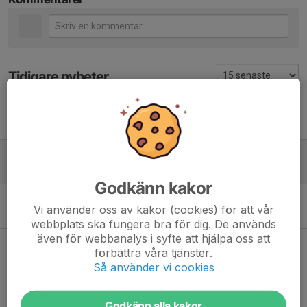
Tidigare nyheter
Sommarbandy 2025
3 aug 2025
0
Sommarbandyn INSTÄLLD idag 1/9
1 sep 2024
0
Godkänn kakor
Det sista på sommarlovet = Bandy!
Vi använder oss av kakor (cookies) för att vår
18 aug 2024
0
webbplats ska fungera bra för dig. De används
även för webbanalys i syfte att hjälpa oss att
Sommarbandy 2024!
förbättra våra tjänster.
29 jul 2024
0
Så använder vi cookies
Bandyplay 18/10, anmälning öppen
17 okt 2020
0
Godkänn alla kakor