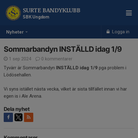
SURTE BANDYKLUBB
SBK Ungdom
Logga in
Nyheter
Sommarbandyn INSTÄLLD idag 1/9
1 sep 2024
0 kommentarer
Tyvärr är Sommarbandyn
INSTÄLLD idag 1/9
pga problem i
Lödösehallen.
Vi syns istället nästa vecka, vilket är sista tillfället innan vi har
egen is i Ale Arena.
Dela nyhet
Kommentarer