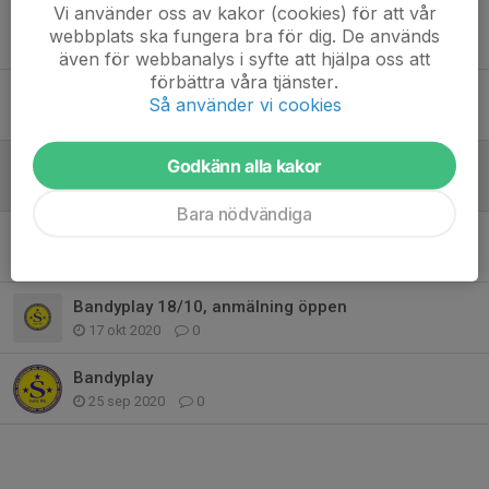
Vi använder oss av kakor (cookies) för att vår
Sommarbandy 2025
webbplats ska fungera bra för dig. De används
3 aug 2025
0
även för webbanalys i syfte att hjälpa oss att
förbättra våra tjänster.
Sommarbandyn INSTÄLLD idag 1/9
Så använder vi cookies
1 sep 2024
0
Det sista på sommarlovet = Bandy!
Godkänn alla kakor
18 aug 2024
0
Bara nödvändiga
Sommarbandy 2024!
29 jul 2024
0
Bandyplay 18/10, anmälning öppen
17 okt 2020
0
Bandyplay
25 sep 2020
0