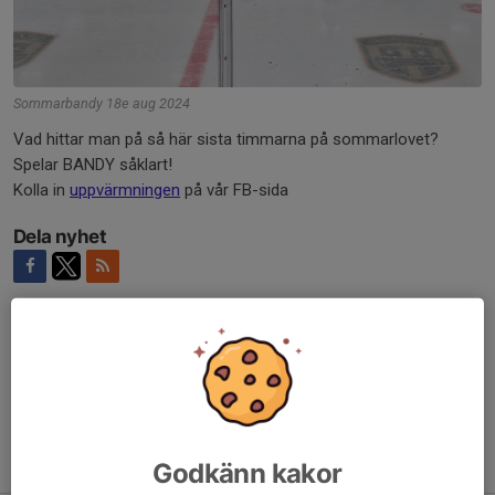
Sommarbandy 18e aug 2024
Vad hittar man på så här sista timmarna på sommarlovet?
Spelar BANDY såklart!
Kolla in
uppvärmningen
på vår FB-sida
Dela nyhet
Kommentarer
Tidigare nyheter
Godkänn kakor