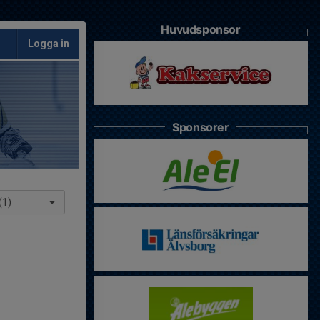
Huvudsponsor
Logga in
Sponsorer
(1)