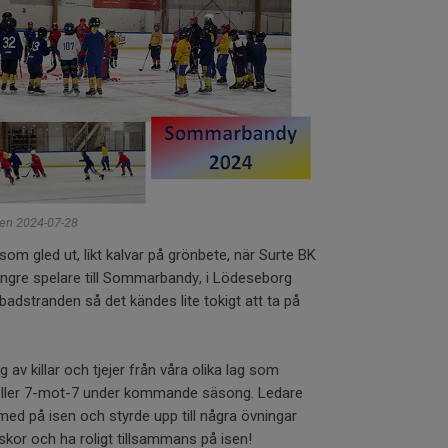
en 2024-07-28
ar som gled ut, likt kalvar på grönbete, när Surte BK
yngre spelare till Sommarbandy, i Lödeseborg
n badstranden så det kändes lite tokigt att ta på
 av killar och tjejer från våra olika lag som
 eller 7-mot-7 under kommande säsong. Ledare
ed på isen och styrde upp till några övningar
skor och ha roligt tillsammans på isen!