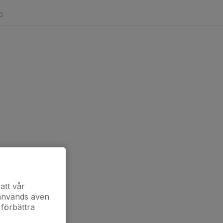
0
att vår
 används även
 förbättra