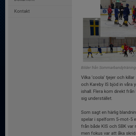
Kontakt
Bilder från Sommarbandyträning
Vilka ’coola’ tjejer och kill
och Kareby IS bjöd in våra 
ishall. Flera kom direkt frå
sig understället.
Som sagt en härlig blandning
spelar i spelform 5-mot-5
från både KIS och SBK var m
men fokus var att åka skrid