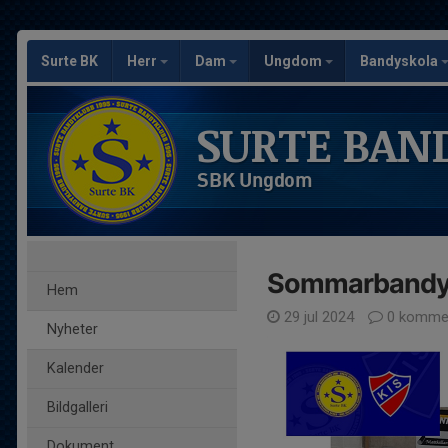
Surte BK
Herr
Dam
Ungdom
Bandyskola
SURTE BAN
SBK Ungdom
Sommarbandy
Hem
29 jul 2024
0 kommen
Nyheter
Kalender
Bildgalleri
Dokument