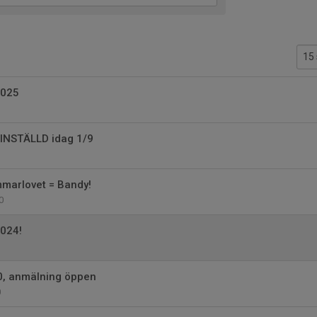
2025
INSTÄLLD idag 1/9
mmarlovet = Bandy!
0
024!
0, anmälning öppen
0