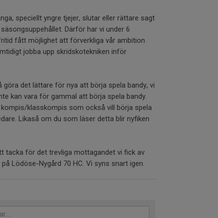
nga, speciellt yngre tjejer, slutar eller rättare sagt
r säsongsuppehållet. Därför har vi under 6
fritid fått möjlighet att förverkliga vår ambition
amtidigt jobba upp skridskotekniken inför
 göra det lättare för nya att börja spela bandy, vi
nte kan vara för gammal att börja spela bandy.
kompis/klasskompis som också vill börja spela
 ledare. Likaså om du som läser detta blir nyfiken
 tacka för det trevliga mottagandet vi fick av
 på Lödöse-Nygård 70 HC. Vi syns snart igen.