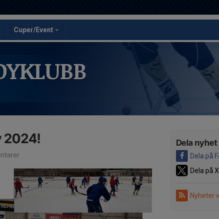
Cuper/Event
DYKLUBB
 2024!
Dela nyhet
tarer
Dela på 
Dela på X
Nyheter 