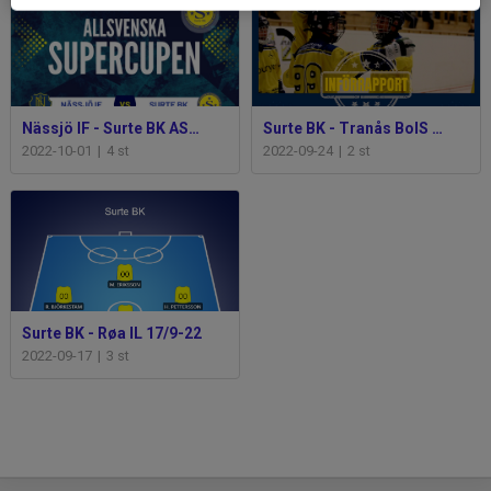
Nässjö IF - Surte BK ASC 1/10-2022
Surte BK - Tranås BoIS 24/9-22
2022-10-01
|
4 st
2022-09-24
|
2 st
Surte BK - Røa IL 17/9-22
2022-09-17
|
3 st