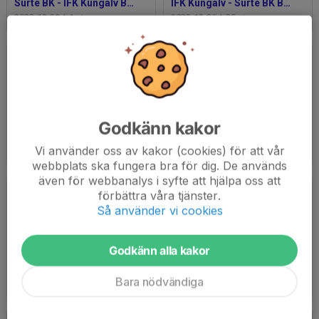
Surte BK - IFK Kungälv Bandyallsvenskan 23-24
IFK Kungälv - Surte BK Bandyallsvenskan 23-24
2023-12-29
|
1 st
2023-12-26
|
30 st
Godkänn kakor
Surte BK - Tranås BoIS Bandyallsvenskan 23-24
Surte BK - IFK Kungälv 26 Dec 2022
Vi använder oss av kakor (cookies) för att vår
2023-12-21
|
1 st
2022-12-26
|
95 st
webbplats ska fungera bra för dig. De används
även för webbanalys i syfte att hjälpa oss att
förbättra våra tjänster.
Så använder vi cookies
Godkänn alla kakor
Surte BK - IK Tellus 26/11-22
Surte BK - Laik Bandyallsvenskan 11/11-22
Bara nödvändiga
2022-11-26
|
24 st
2022-11-13
|
37 st