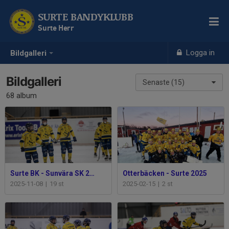
SURTE BANDYKLUBB
Surte Herr
Logga in
Bildgalleri
Bildgalleri
Senaste (15)
68 album
Surte BK - Sunvära SK 2025-26
Otterbäcken - Surte 2025
2025-11-08
|
19 st
2025-02-15
|
2 st