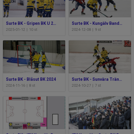
Surte BK - Gripen BK U 2025
Surte BK - Kungälv Bandy 2024
2025-01-12
|
10 st
2024-12-08
|
9 st
Surte BK - Blåsut BK 2024
Surte BK - Sunvära Träningsmatch 27 okt-24
2024-11-16
|
8 st
2024-10-27
|
7 st