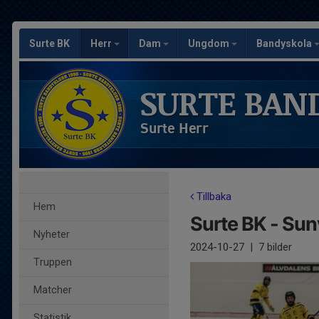
Surte BK
Herr
Dam
Ungdom
Bandyskola
SURTE BAN
Surte Herr
Tillbaka
Hem
Surte BK - Su
Nyheter
2024-10-27
|
7 bilder
Truppen
Matcher
Statistik