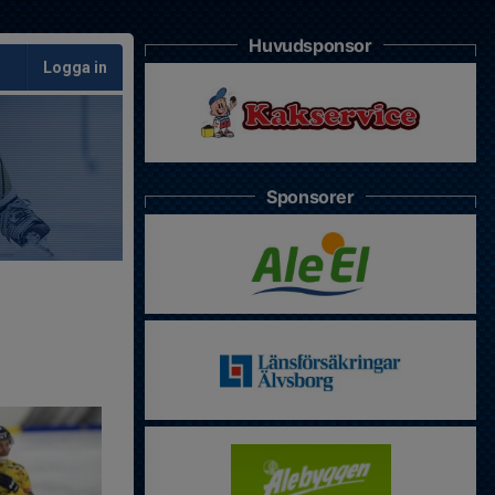
Huvudsponsor
Logga in
Sponsorer