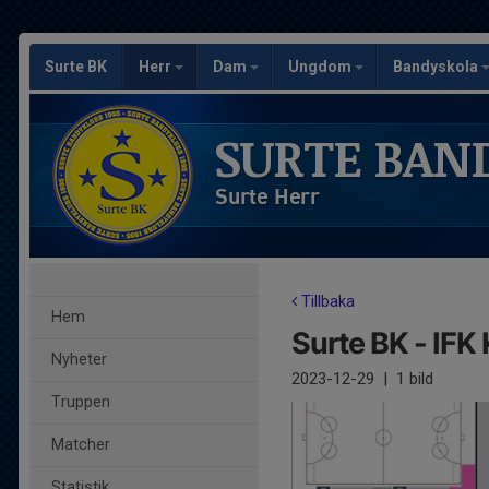
Surte BK
Herr
Dam
Ungdom
Bandyskola
SURTE BAN
Surte Herr
Tillbaka
Hem
Surte BK - IF
Nyheter
2023-12-29
|
1 bild
Truppen
Matcher
Statistik