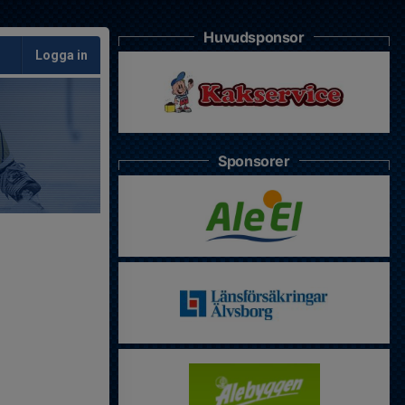
Huvudsponsor
Logga in
Sponsorer