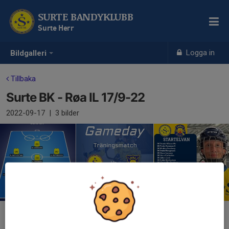
SURTE BANDYKLUBB
Surte Herr
Logga in
Bildgalleri
Tillbaka
Surte BK - Røa IL 17/9-22
2022-09-17
|
3 bilder