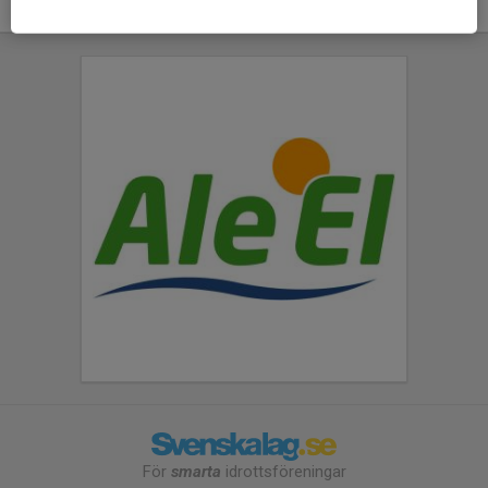
För
smarta
idrottsföreningar