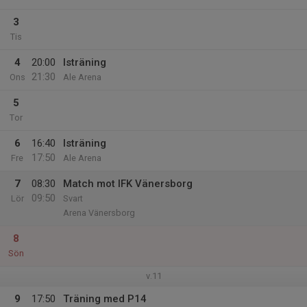
3
Tis
4
20:00
Isträning
21:30
Ons
Ale Arena
5
Tor
6
16:40
Isträning
17:50
Fre
Ale Arena
7
08:30
Match mot IFK Vänersborg
09:50
Lör
Svart
Arena Vänersborg
8
Sön
v.11
9
17:50
Träning med P14