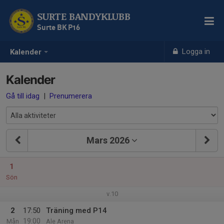
SURTE BANDYKLUBB
Surte BK P16
Logga in
Kalender
Kalender
Gå till idag
|
Prenumerera
Mars 2026
1
Sön
v.10
2
17:50
Träning med P14
19:00
Mån
Ale Arena