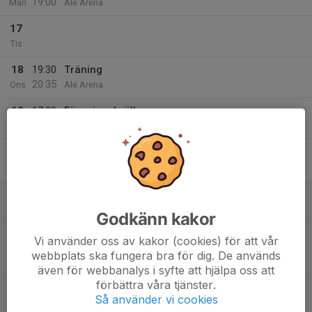
19:00
Mån
Ale Arena
17
Tis
18
19:30
Träning
20:35
Ons
Ale Arena
19
17:00
Föreningskväll
20:00
Tor
Ale Arena
20
Fre
21
10:00
Kakservice Cup
23:00
Lör
Ale Arena
Godkänn kakor
11:00
Match mot Sarpsborg Bandy
Vi använder oss av kakor (cookies) för att vår
11:45
Kakservice Cup P15
webbplats ska fungera bra för dig. De används
Ale Arena
även för webbanalys i syfte att hjälpa oss att
förbättra våra tjänster.
11:00
Kakservice Cup 2026
Så använder vi cookies
20:00
Ale Arena