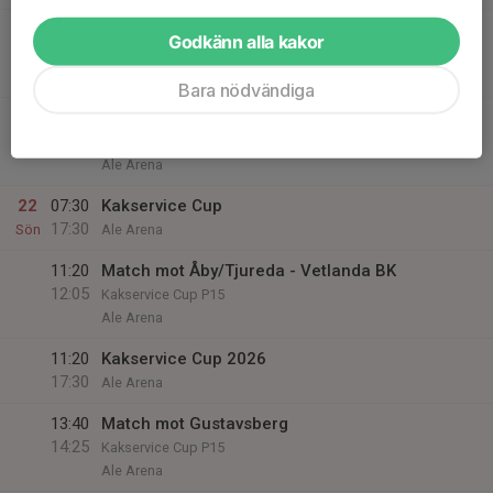
15:00
Match mot Nässjö Idrottsförening
Godkänn alla kakor
15:45
Kakservice Cup P15
Ale Arena
Bara nödvändiga
19:00
Match mot Filipstad/Lesjöfors Bandy
19:45
Kakservice Cup P15
Ale Arena
22
07:30
Kakservice Cup
17:30
Sön
Ale Arena
11:20
Match mot Åby/Tjureda - Vetlanda BK
12:05
Kakservice Cup P15
Ale Arena
11:20
Kakservice Cup 2026
17:30
Ale Arena
13:40
Match mot Gustavsberg
14:25
Kakservice Cup P15
Ale Arena