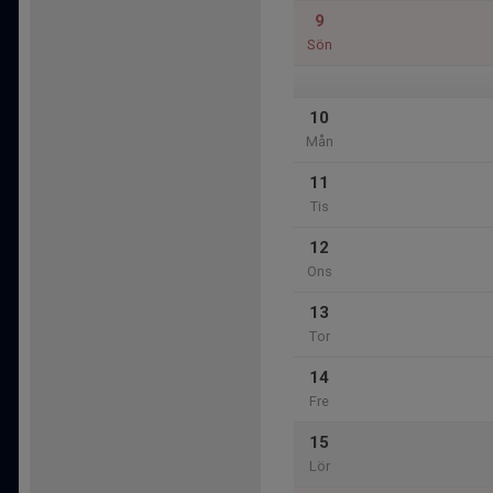
9
Sön
10
Mån
11
Tis
12
Ons
13
Tor
14
Fre
15
Lör