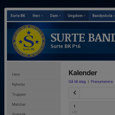
Surte BK
Herr
Dam
Ungdom
Bandyskola
SURTE BAN
Surte BK P16
Kalender
Hem
Gå till idag
|
Prenumerera
Nyheter
Truppen
Matcher
1
Lör
Statistik