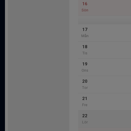
16
Sön
17
Mån
18
Tis
19
Ons
20
Tor
21
Fre
22
Lör