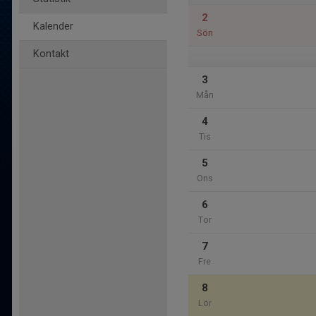
2
Kalender
Sön
Kontakt
3
Mån
4
Tis
5
Ons
6
Tor
7
Fre
8
Lör