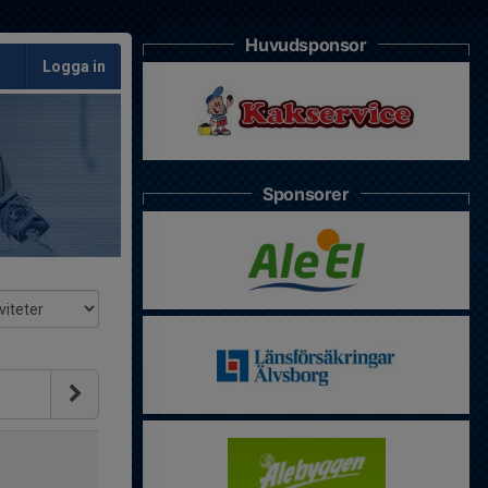
Huvudsponsor
Logga in
Sponsorer