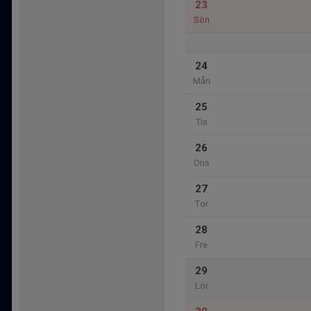
23
Sön
24
Mån
25
Tis
26
Ons
27
Tor
28
Fre
29
Lör