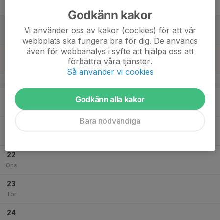
Fre
Godkänn kakor
18
Vi använder oss av kakor (cookies) för att vår
Lör
webbplats ska fungera bra för dig. De används
även för webbanalys i syfte att hjälpa oss att
19
förbättra våra tjänster.
Sön
Så använder vi cookies
v.30
20
Godkänn alla kakor
Mån
Bara nödvändiga
21
Tis
22
Ons
23
Tor
24