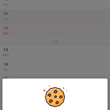
Fre
11
Lör
12
Sön
v.29
13
Mån
14
Tis
15
Ons
16
Tor
17