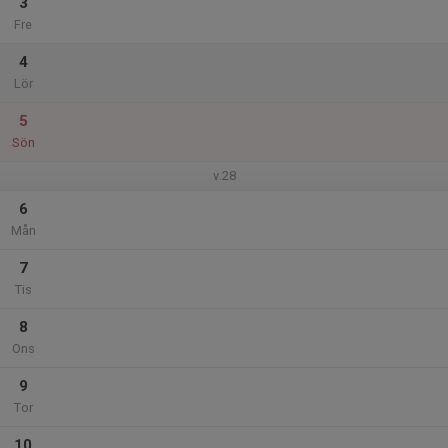
3
Fre
4
Lör
5
Sön
v.28
6
Mån
7
Tis
8
Ons
9
Tor
10