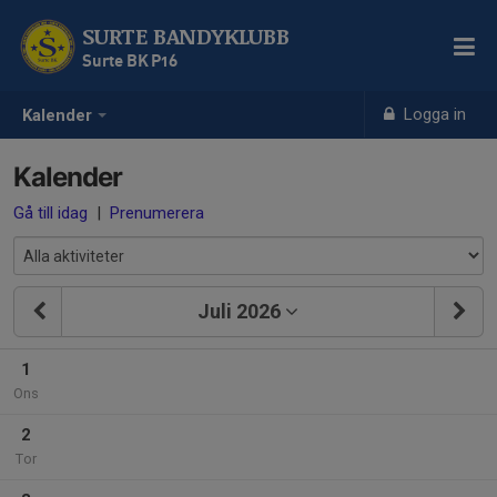
SURTE BANDYKLUBB
Surte BK P16
Logga in
Kalender
Kalender
Gå till idag
|
Prenumerera
Juli 2026
1
Ons
2
Tor