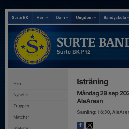
Surte BK
Herr
Dam
Ungdom
Bandyskola
SURTE BAN
Surte BK P12
Isträning
Hem
Måndag 29 sep 202
Nyheter
AleArean
Truppen
Samling: 16:30, AleA
Matcher
Statistik