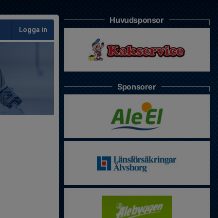
Huvudsponsor
Logga in
Sponsorer